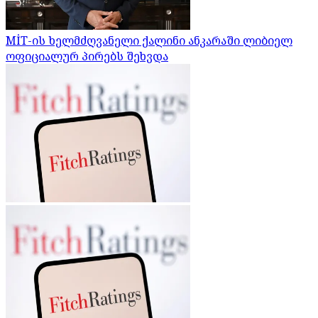
MİT-ის ხელმძღვანელი ქალინი ანკარაში ლიბიელ
ოფიციალურ პირებს შეხვდა