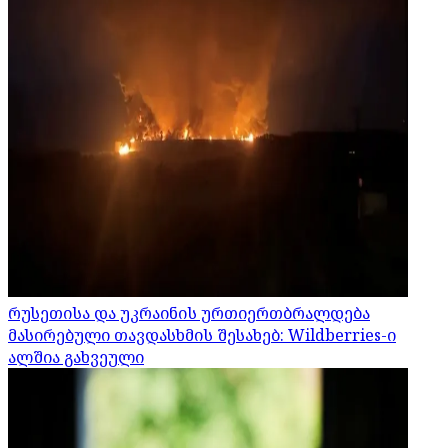
რუსეთისა და უკრაინის ურთიერთბრალდება
მასირებული თავდასხმის შესახებ: Wildberries-ი
ალშია გახვეული