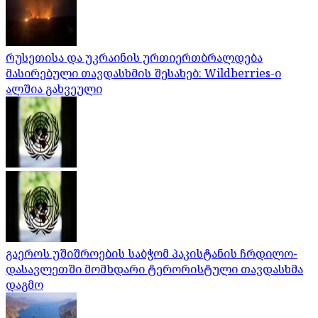
რუსეთისა და უკრაინის ურთიერთბრალდება
მასირებული თავდასხმის შესახებ: Wildberries-ი
ალშია გახვეული
გაეროს უშიშროების საბჭომ პაკისტანის ჩრდილო-
დასავლეთში მომხდარი ტერორისტული თავდასხმა
დაგმო