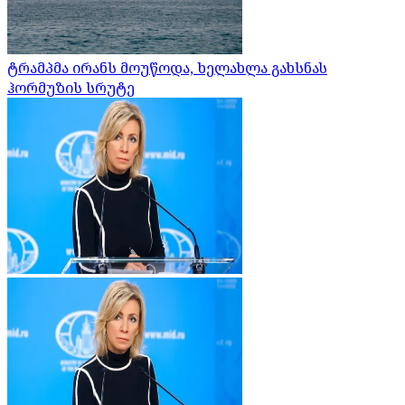
ტრამპმა ირანს მოუწოდა, ხელახლა გახსნას
ჰორმუზის სრუტე