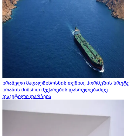
ირანელი მაღალჩინოსნის თქმით, ჰორმუზის სრუტე
ირანის მიმართ მუქარების დასრულებამდე
დაკეტილი დარჩება