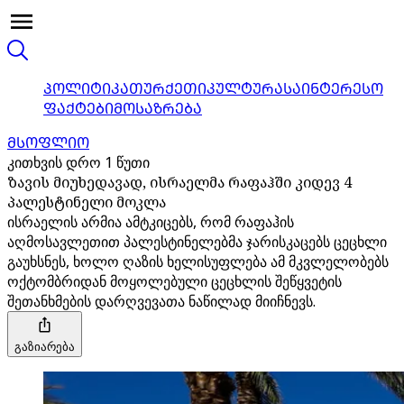
ᲞᲝᲚᲘᲢᲘᲙᲐ
ᲗᲣᲠᲥᲔᲗᲘ
ᲙᲣᲚᲢᲣᲠᲐ
ᲡᲐᲘᲜᲢᲔᲠᲔᲡᲝ
ᲤᲐᲥᲢᲔᲑᲘ
ᲛᲝᲡᲐᲖᲠᲔᲑᲐ
ᲛᲡᲝᲤᲚᲘᲝ
კითხვის დრო 1 წუთი
ზავის მიუხედავად, ისრაელმა რაფაჰში კიდევ 4
პალესტინელი მოკლა
ისრაელის არმია ამტკიცებს, რომ რაფაჰის
აღმოსავლეთით პალესტინელებმა ჯარისკაცებს ცეცხლი
გაუხსნეს, ხოლო ღაზის ხელისუფლება ამ მკვლელობებს
ოქტომბრიდან მოყოლებული ცეცხლის შეწყვეტის
შეთანხმების დარღვევათა ნაწილად მიიჩნევს.
გაზიარება