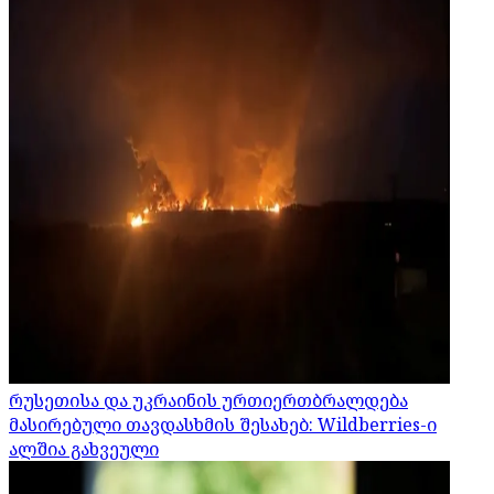
რუსეთისა და უკრაინის ურთიერთბრალდება
მასირებული თავდასხმის შესახებ: Wildberries-ი
ალშია გახვეული