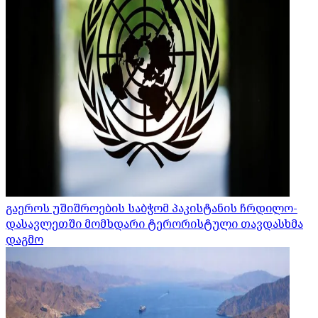
გაეროს უშიშროების საბჭომ პაკისტანის ჩრდილო-
დასავლეთში მომხდარი ტერორისტული თავდასხმა
დაგმო