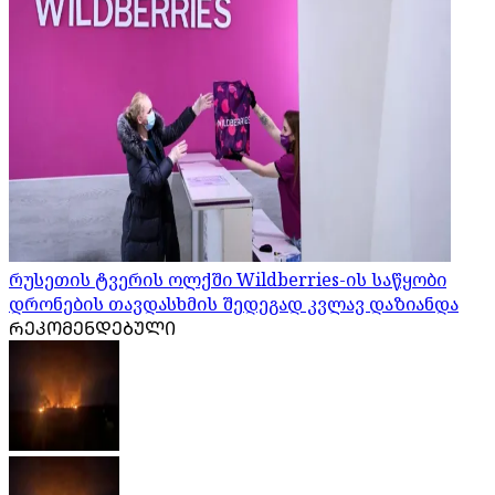
რუსეთის ტვერის ოლქში Wildberries-ის საწყობი
დრონების თავდასხმის შედეგად კვლავ დაზიანდა
ᲠᲔᲙᲝᲛᲔᲜᲓᲔᲑᲣᲚᲘ