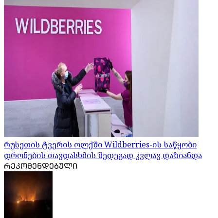
რუსეთის ტვერის ოლქში Wildberries-ის საწყობი
დრონების თავდასხმის შედეგად კვლავ დაზიანდა
ᲠᲔᲙᲝᲛᲔᲜᲓᲔᲑᲣᲚᲘ