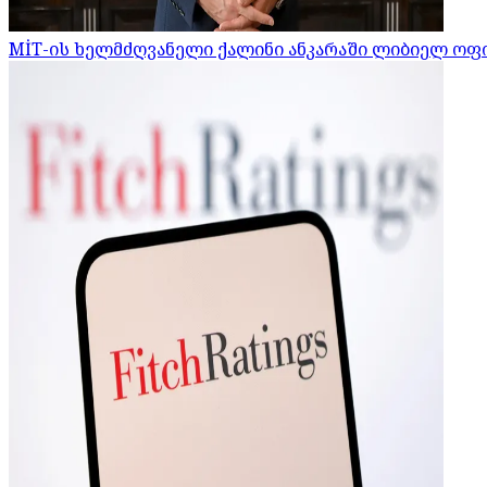
MİT-ის ხელმძღვანელი ქალინი ანკარაში ლიბიელ ოფ