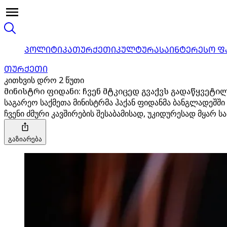
ᲞᲝᲚᲘᲢᲘᲙᲐ
ᲗᲣᲠᲥᲔᲗᲘ
ᲙᲣᲚᲢᲣᲠᲐ
ᲡᲐᲘᲜᲢᲔᲠᲔᲡᲝ Ფ
ᲗᲣᲠᲥᲔᲗᲘ
კითხვის დრო 2 წუთი
მინისტრი ფიდანი: ჩვენ მტკიცედ გვაქვს გადაწყვეტ
საგარეო საქმეთა მინისტრმა ჰაქან ფიდანმა ბანგლადეშში
ჩვენი ძმური კავშირების შესაბამისად, უკიდურესად მყარ 
გაზიარება