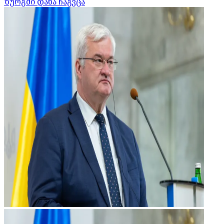
ზურგში დანა ჩაგვცა