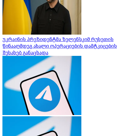
უკრაინის პრეზიდენტმა ზელენსკიმ რუსეთის
წინააღმდეგ ახალი ოპერაციების დამტკიცების
შესახებ განაცხადა