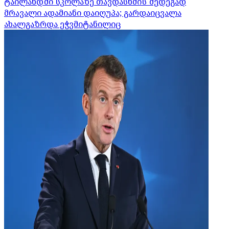
ტაილანდში სკოლაზე თავდასხმის შედეგად
მრავალი ადამიანი დაიღუპა; გარდაიცვალა
ახალგაზრდა ეჭვმიტანილიც