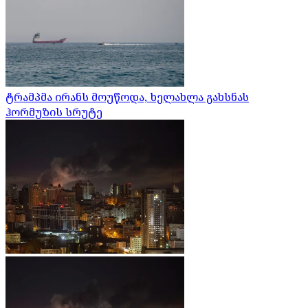
ტრამპმა ირანს მოუწოდა, ხელახლა გახსნას
ჰორმუზის სრუტე