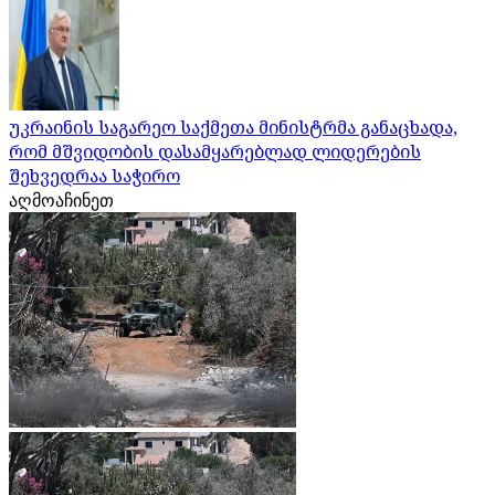
უკრაინის საგარეო საქმეთა მინისტრმა განაცხადა,
რომ მშვიდობის დასამყარებლად ლიდერების
შეხვედრაა საჭირო
აღმოაჩინეთ