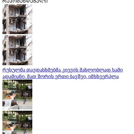
ᲠᲔᲙᲝᲛᲔᲜᲓᲔᲑᲣᲚᲘ
რუსულმა თავდასხმებმა კიევის მახლობლად სამი
ადამიანი, მათ შორის ერთი ბავშვი, იმსხვერპლა