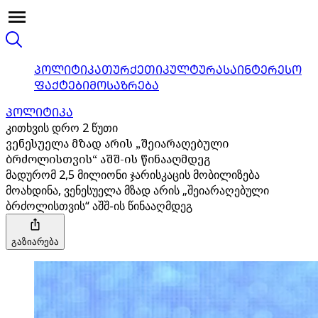
ᲞᲝᲚᲘᲢᲘᲙᲐ
ᲗᲣᲠᲥᲔᲗᲘ
ᲙᲣᲚᲢᲣᲠᲐ
ᲡᲐᲘᲜᲢᲔᲠᲔᲡᲝ
ᲤᲐᲥᲢᲔᲑᲘ
ᲛᲝᲡᲐᲖᲠᲔᲑᲐ
ᲞᲝᲚᲘᲢᲘᲙᲐ
კითხვის დრო 2 წუთი
ვენესუელა მზად არის „შეიარაღებული
ბრძოლისთვის“ აშშ-ის წინააღმდეგ
მადურომ 2,5 მილიონი ჯარისკაცის მობილიზება
მოახდინა, ვენესუელა მზად არის „შეიარაღებული
ბრძოლისთვის“ აშშ-ის წინააღმდეგ
გაზიარება