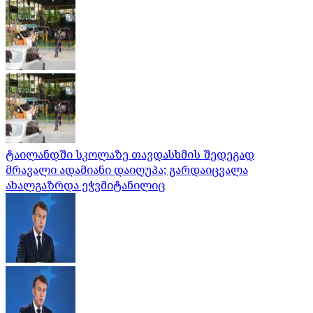
ტაილანდში სკოლაზე თავდასხმის შედეგად
მრავალი ადამიანი დაიღუპა; გარდაიცვალა
ახალგაზრდა ეჭვმიტანილიც