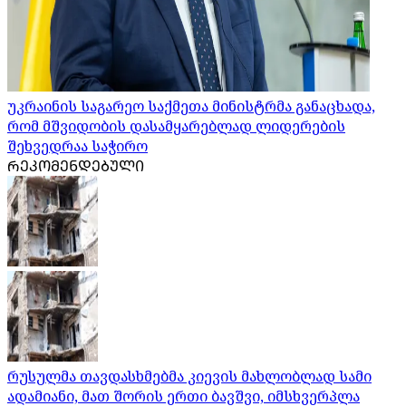
უკრაინის საგარეო საქმეთა მინისტრმა განაცხადა,
რომ მშვიდობის დასამყარებლად ლიდერების
შეხვედრაა საჭირო
ᲠᲔᲙᲝᲛᲔᲜᲓᲔᲑᲣᲚᲘ
რუსულმა თავდასხმებმა კიევის მახლობლად სამი
ადამიანი, მათ შორის ერთი ბავშვი, იმსხვერპლა