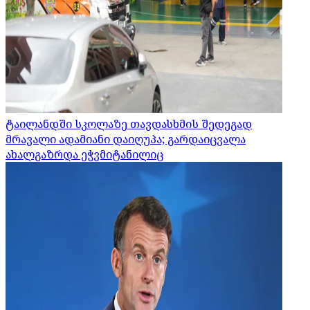
ტაილანდში სკოლაზე თავდასხმის შედეგად
მრავალი ადამიანი დაიღუპა; გარდაიცვალა
ახალგაზრდა ეჭვმიტანილიც