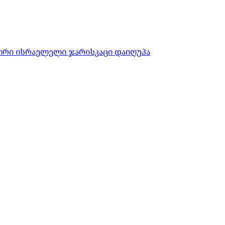
ორი ისრაელელი ჯარისკაცი დაიღუპა