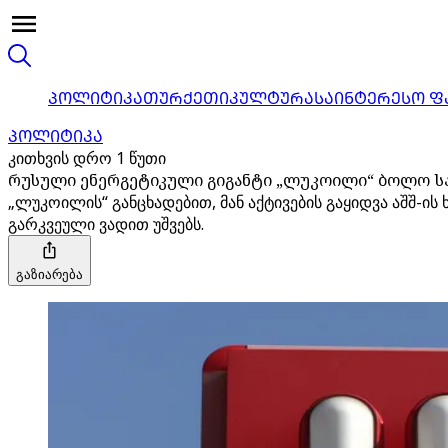
ᲞᲝᲚᲘᲢᲘᲙᲐ
ᲗᲣᲠᲥᲔᲗᲘ
ᲙᲣᲚᲢᲣᲠᲐ
ᲡᲐᲘᲜᲢᲔᲠᲔᲡᲝ Ფ
ᲞᲝᲚᲘᲢᲘᲙᲐ
კითხვის დრო 1 წუთი
რუსული ენერგეტიკული გიგანტი „ლუკოილი“ ბოლო სა
„ლუკოილის“ განცხადებით, მან აქტივების გაყიდვა აშშ-
გარკვეული ვადით უშვებს.
გაზიარება