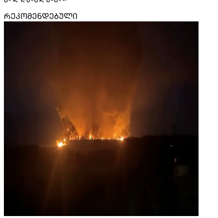
ᲠᲔᲙᲝᲛᲔᲜᲓᲔᲑᲣᲚᲘ