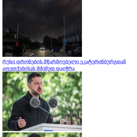
რუსი დრონების მწარმოებელი ეკატერინბურგთან
აფეთქებისას მძიმედ დაიჭრა