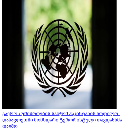
გაეროს უშიშროების საბჭომ პაკისტანის ჩრდილო-
დასავლეთში მომხდარი ტერორისტული თავდასხმა
დაგმო