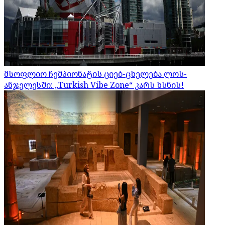
მსოფლიო ჩემპიონატის ციებ-ცხელება ლოს-
ანჯელესში: „Turkish Vibe Zone“ კარს ხსნის!