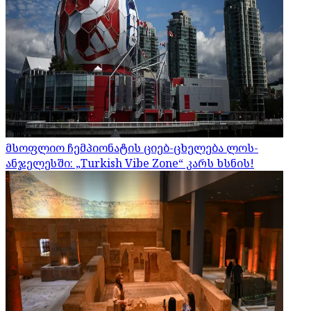
მსოფლიო ჩემპიონატის ციებ-ცხელება ლოს-
ანჯელესში: „Turkish Vibe Zone“ კარს ხსნის!