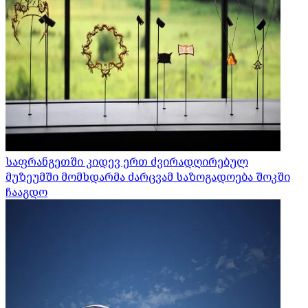
საფრანგეთში კიდევ ერთ ძვირადღირებულ
მუზეუმში მომხდარმა ძარცვამ საზოგადოება შოკში
ჩააგდო