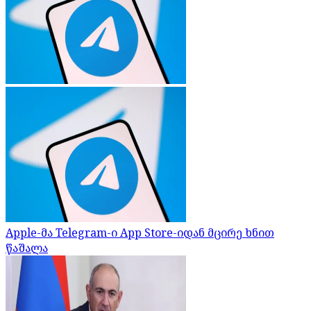
Apple-მა Telegram-ი App Store-იდან მცირე ხნით
წაშალა