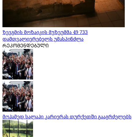
ზევგმის მოზაიკის მუზეუმმა 49 733
დამთვალიერებელს უმასპინძლა
ᲠᲔᲙᲝᲛᲔᲜᲓᲔᲑᲣᲚᲘ
მოჰამედ სალაჰი კარიერას თურქეთში გააგრძელებს