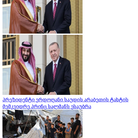
პრეზიდენტი ერდოღანი საუდის არაბეთის ტახტის
მემკვიდრე პრინც სალმანს ესაუბრა