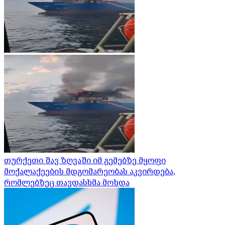
თურქეთი შავ ზღვაში იმ გემებზე მყოფი
მოქალაქეების მდგომარეობას აკვირდება,
რომლებზეც თავდასხმა მოხდა