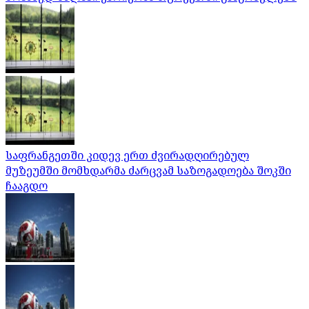
საფრანგეთში კიდევ ერთ ძვირადღირებულ
მუზეუმში მომხდარმა ძარცვამ საზოგადოება შოკში
ჩააგდო