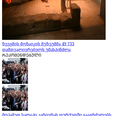
ზევგმის მოზაიკის მუზეუმმა 49 733
დამთვალიერებელს უმასპინძლა
ᲠᲔᲙᲝᲛᲔᲜᲓᲔᲑᲣᲚᲘ
მოჰამედ სალაჰი კარიერას თურქეთში გააგრძელებს