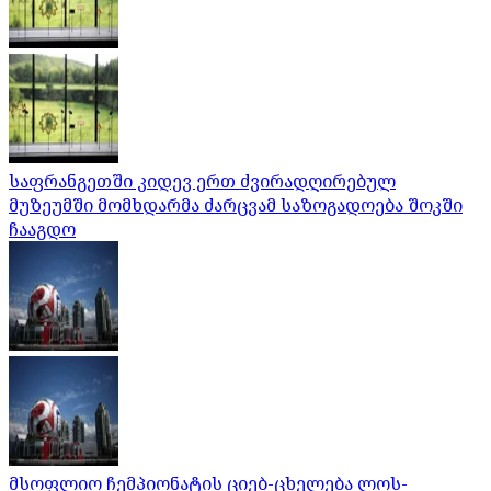
საფრანგეთში კიდევ ერთ ძვირადღირებულ
მუზეუმში მომხდარმა ძარცვამ საზოგადოება შოკში
ჩააგდო
მსოფლიო ჩემპიონატის ციებ-ცხელება ლოს-