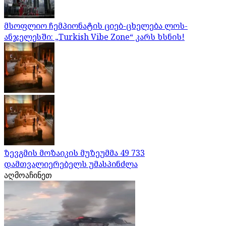
მსოფლიო ჩემპიონატის ციებ-ცხელება ლოს-
ანჯელესში: „Turkish Vibe Zone“ კარს ხსნის!
ზევგმის მოზაიკის მუზეუმმა 49 733
დამთვალიერებელს უმასპინძლა
აღმოაჩინეთ