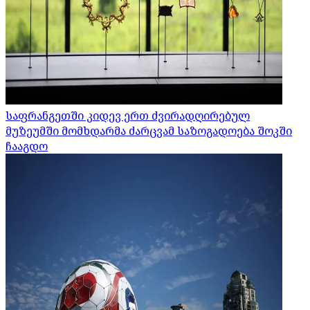
საფრანგეთში კიდევ ერთ ძვირადღირებულ
მუზეუმში მომხდარმა ძარცვამ საზოგადოება შოკში
ჩააგდო