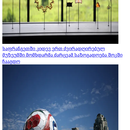
საფრანგეთში კიდევ ერთ ძვირადღირებულ
მუზეუმში მომხდარმა ძარცვამ საზოგადოება შოკში
ჩააგდო