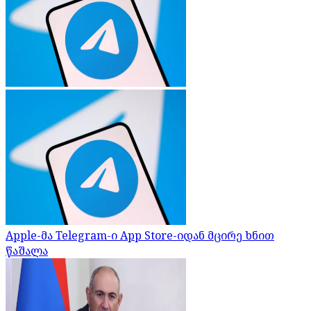
Apple-მა Telegram-ი App Store-იდან მცირე ხნით
წაშალა