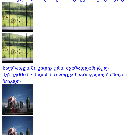
საფრანგეთში კიდევ ერთ ძვირადღირებულ
მუზეუმში მომხდარმა ძარცვამ საზოგადოება შოკში
ჩააგდო