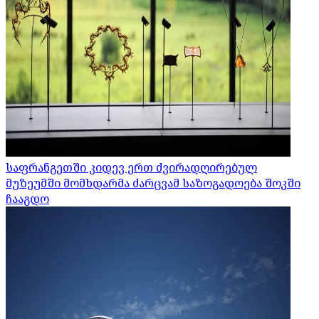
საფრანგეთში კიდევ ერთ ძვირადღირებულ
მუზეუმში მომხდარმა ძარცვამ საზოგადოება შოკში
ჩააგდო