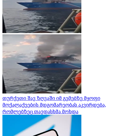
თურქეთი შავ ზღვაში იმ გემებზე მყოფი
მოქალაქეების მდგომარეობას აკვირდება,
რომლებზეც თავდასხმა მოხდა