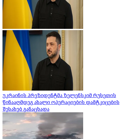
უკრაინის პრეზიდენტმა ზელენსკიმ რუსეთის
წინააღმდეგ ახალი ოპერაციების დამტკიცების
შესახებ განაცხადა