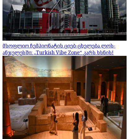
მსოფლიო ჩემპიონატის ციებ-ცხელება ლოს-
ანჯელესში: „Turkish Vibe Zone“ კარს ხსნის!