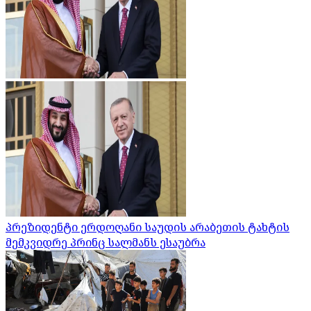
პრეზიდენტი ერდოღანი საუდის არაბეთის ტახტის
მემკვიდრე პრინც სალმანს ესაუბრა