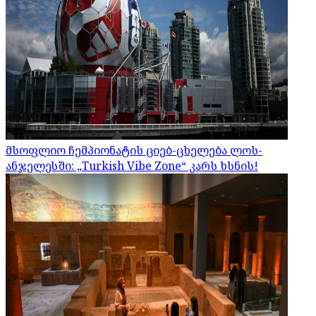
მსოფლიო ჩემპიონატის ციებ-ცხელება ლოს-
ანჯელესში: „Turkish Vibe Zone“ კარს ხსნის!