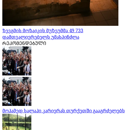
ზევგმის მოზაიკის მუზეუმმა 49 733
დამთვალიერებელს უმასპინძლა
ᲠᲔᲙᲝᲛᲔᲜᲓᲔᲑᲣᲚᲘ
მოჰამედ სალაჰი კარიერას თურქეთში გააგრძელებს