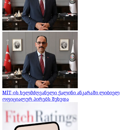
MİT-ის ხელმძღვანელი ქალინი ანკარაში ლიბიელ
ოფიციალურ პირებს შეხვდა