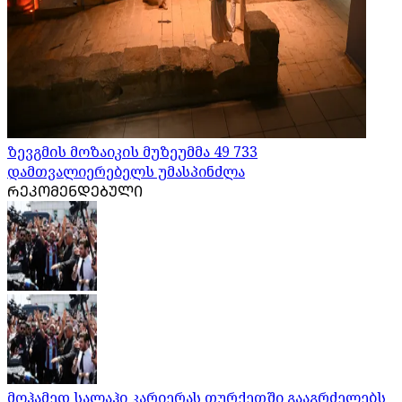
ზევგმის მოზაიკის მუზეუმმა 49 733
დამთვალიერებელს უმასპინძლა
ᲠᲔᲙᲝᲛᲔᲜᲓᲔᲑᲣᲚᲘ
მოჰამედ სალაჰი კარიერას თურქეთში გააგრძელებს