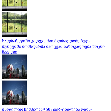
საფრანგეთში კიდევ ერთ ძვირადღირებულ
მუზეუმში მომხდარმა ძარცვამ საზოგადოება შოკში
ჩააგდო
მსოფლიო ჩემპიონატის ციებ-ცხელება ლოს-