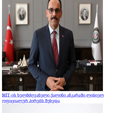
MİT-ის ხელმძღვანელი ქალინი ანკარაში ლიბიელ
ოფიციალურ პირებს შეხვდა