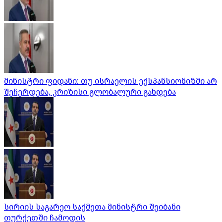
მინისტრი ფიდანი: თუ ისრაელის ექსპანსიონიზმი არ
შეჩერდება, კრიზისი გლობალური გახდება
სირიის საგარეო საქმეთა მინისტრი შეიბანი
თურქეთში ჩამოდის