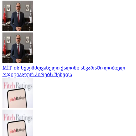
MİT-ის ხელმძღვანელი ქალინი ანკარაში ლიბიელ
ოფიციალურ პირებს შეხვდა