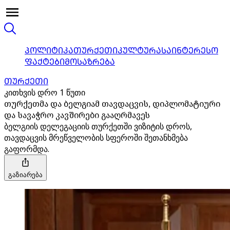
ᲞᲝᲚᲘᲢᲘᲙᲐ
ᲗᲣᲠᲥᲔᲗᲘ
ᲙᲣᲚᲢᲣᲠᲐ
ᲡᲐᲘᲜᲢᲔᲠᲔᲡᲝ
ᲤᲐᲥᲢᲔᲑᲘ
ᲛᲝᲡᲐᲖᲠᲔᲑᲐ
ᲗᲣᲠᲥᲔᲗᲘ
კითხვის დრო 1 წუთი
თურქეთმა და ბელგიამ თავდაცვის, დიპლომატიური
და სავაჭრო კავშირები გააღრმავეს
ბელგიის დელეგაციის თურქეთში ვიზიტის დროს,
თავდაცვის მრეწველობის სფეროში შეთანხმება
გაფორმდა.
გაზიარება