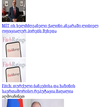
MİT-ის ხელმძღვანელი ქალინი ანკარაში ლიბიელ
ოფიციალურ პირებს შეხვდა
Fitch: თურქული ბანკებისა და ხაზინის
საერთაშორისო რეპუტაცია მაღალია
აღმოაჩინეთ