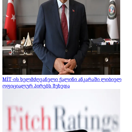
MİT-ის ხელმძღვანელი ქალინი ანკარაში ლიბიელ
ოფიციალურ პირებს შეხვდა