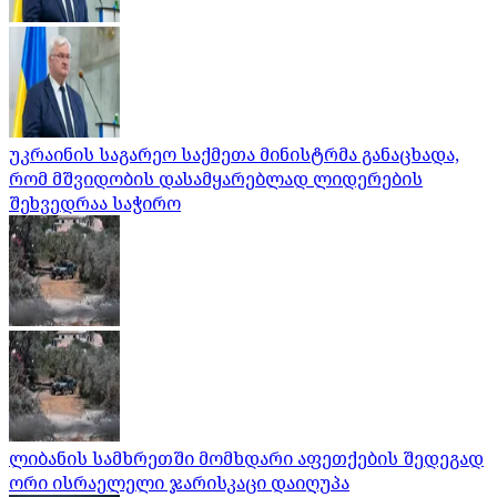
უკრაინის საგარეო საქმეთა მინისტრმა განაცხადა,
რომ მშვიდობის დასამყარებლად ლიდერების
შეხვედრაა საჭირო
ლიბანის სამხრეთში მომხდარი აფეთქების შედეგად
ორი ისრაელელი ჯარისკაცი დაიღუპა