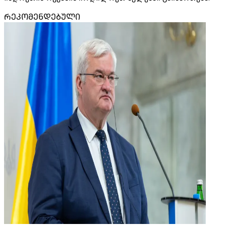
ᲠᲔᲙᲝᲛᲔᲜᲓᲔᲑᲣᲚᲘ