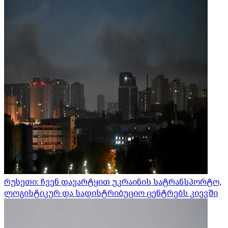
რუსეთი: ჩვენ დავარტყით უკრაინის სატრანსპორტო,
ლოგისტიკურ და სადისტრიბუციო ცენტრებს კიევში