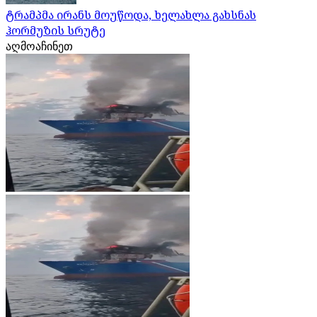
ტრამპმა ირანს მოუწოდა, ხელახლა გახსნას
ჰორმუზის სრუტე
აღმოაჩინეთ