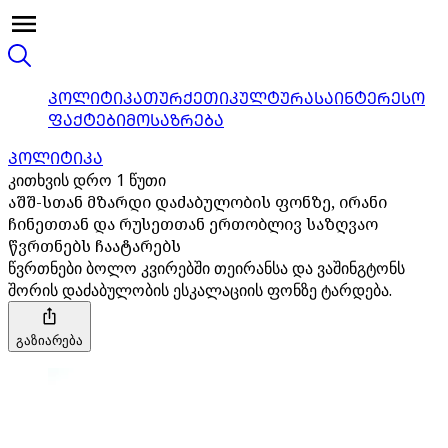
ᲞᲝᲚᲘᲢᲘᲙᲐ
ᲗᲣᲠᲥᲔᲗᲘ
ᲙᲣᲚᲢᲣᲠᲐ
ᲡᲐᲘᲜᲢᲔᲠᲔᲡᲝ
ᲤᲐᲥᲢᲔᲑᲘ
ᲛᲝᲡᲐᲖᲠᲔᲑᲐ
ᲞᲝᲚᲘᲢᲘᲙᲐ
კითხვის დრო 1 წუთი
აშშ-სთან მზარდი დაძაბულობის ფონზე, ირანი
ჩინეთთან და რუსეთთან ერთობლივ საზღვაო
წვრთნებს ჩაატარებს
წვრთნები ბოლო კვირებში თეირანსა და ვაშინგტონს
შორის დაძაბულობის ესკალაციის ფონზე ტარდება.
გაზიარება