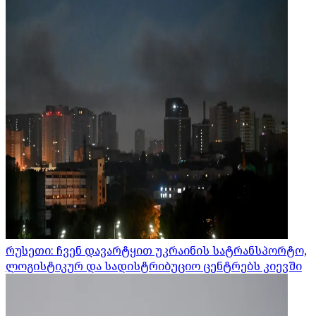
რუსეთი: ჩვენ დავარტყით უკრაინის სატრანსპორტო,
ლოგისტიკურ და სადისტრიბუციო ცენტრებს კიევში