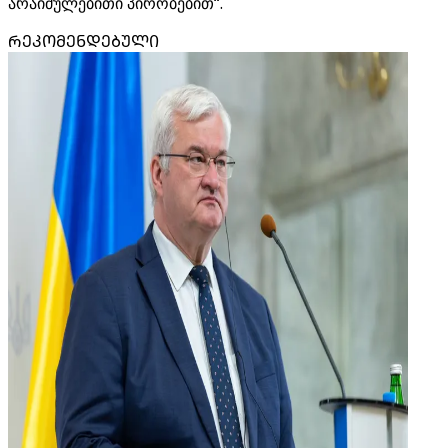
არაიძულებითი პირობებით“.
ᲠᲔᲙᲝᲛᲔᲜᲓᲔᲑᲣᲚᲘ