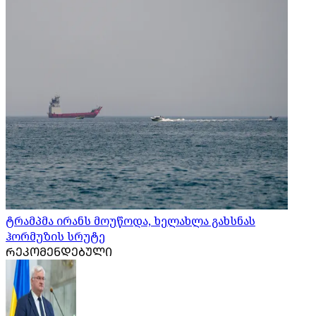
ტრამპმა ირანს მოუწოდა, ხელახლა გახსნას
ჰორმუზის სრუტე
ᲠᲔᲙᲝᲛᲔᲜᲓᲔᲑᲣᲚᲘ