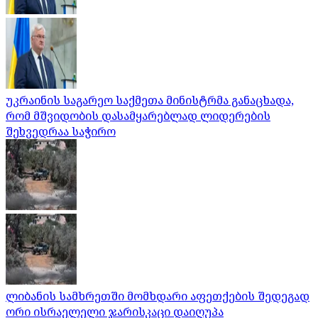
უკრაინის საგარეო საქმეთა მინისტრმა განაცხადა,
რომ მშვიდობის დასამყარებლად ლიდერების
შეხვედრაა საჭირო
ლიბანის სამხრეთში მომხდარი აფეთქების შედეგად
ორი ისრაელელი ჯარისკაცი დაიღუპა