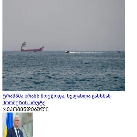
ტრამპმა ირანს მოუწოდა, ხელახლა გახსნას
ჰორმუზის სრუტე
ᲠᲔᲙᲝᲛᲔᲜᲓᲔᲑᲣᲚᲘ