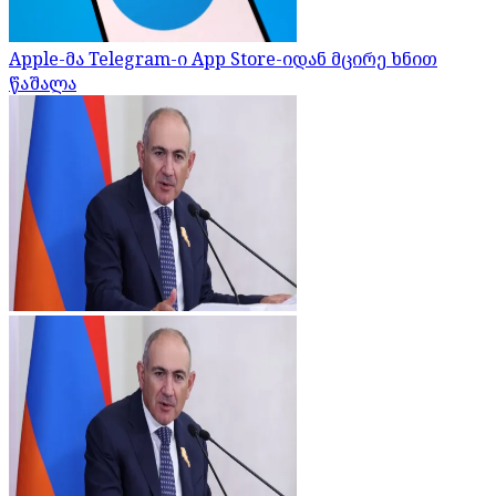
Apple-მა Telegram-ი App Store-იდან მცირე ხნით
წაშალა