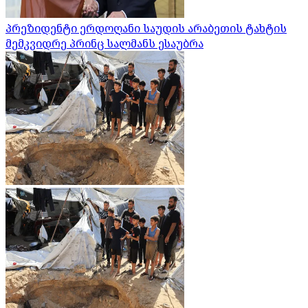
პრეზიდენტი ერდოღანი საუდის არაბეთის ტახტის
მემკვიდრე პრინც სალმანს ესაუბრა