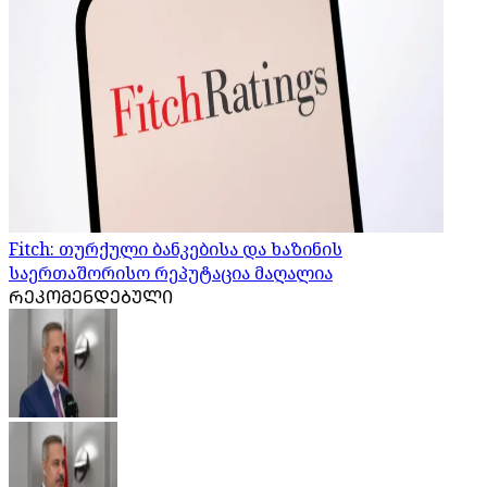
Fitch: თურქული ბანკებისა და ხაზინის
საერთაშორისო რეპუტაცია მაღალია
ᲠᲔᲙᲝᲛᲔᲜᲓᲔᲑᲣᲚᲘ