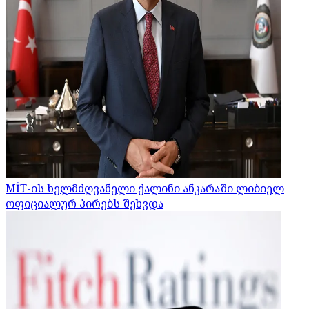
MİT-ის ხელმძღვანელი ქალინი ანკარაში ლიბიელ
ოფიციალურ პირებს შეხვდა