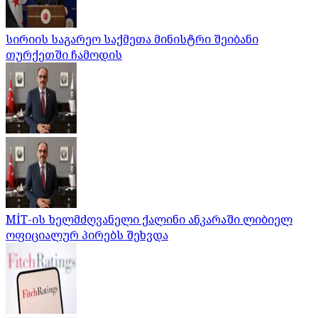
სირიის საგარეო საქმეთა მინისტრი შეიბანი
თურქეთში ჩამოდის
MİT-ის ხელმძღვანელი ქალინი ანკარაში ლიბიელ
ოფიციალურ პირებს შეხვდა