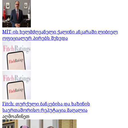
MİT-ის ხელმძღვანელი ქალინი ანკარაში ლიბიელ
ოფიციალურ პირებს შეხვდა
Fitch: თურქული ბანკებისა და ხაზინის
საერთაშორისო რეპუტაცია მაღალია
აღმოაჩინეთ