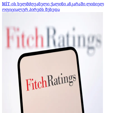
MİT-ის ხელმძღვანელი ქალინი ანკარაში ლიბიელ
ოფიციალურ პირებს შეხვდა