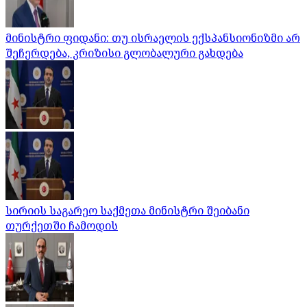
მინისტრი ფიდანი: თუ ისრაელის ექსპანსიონიზმი არ
შეჩერდება, კრიზისი გლობალური გახდება
სირიის საგარეო საქმეთა მინისტრი შეიბანი
თურქეთში ჩამოდის