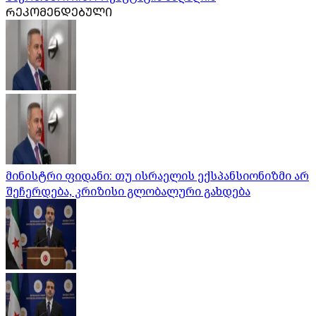
ᲠᲔᲙᲝᲛᲔᲜᲓᲔᲑᲣᲚᲘ
მინისტრი ფიდანი: თუ ისრაელის ექსპანსიონიზმი არ
შეჩერდება, კრიზისი გლობალური გახდება