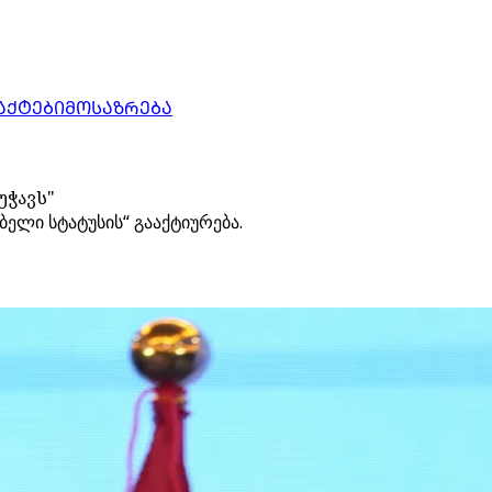
ᲐᲥᲢᲔᲑᲘ
ᲛᲝᲡᲐᲖᲠᲔᲑᲐ
უჭავს"
ელი სტატუსის“ გააქტიურება.