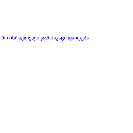
ორი ისრაელელი ჯარისკაცი დაიღუპა