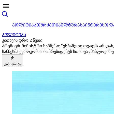
ᲞᲝᲚᲘᲢᲘᲙᲐ
ᲗᲣᲠᲥᲔᲗᲘ
ᲙᲣᲚᲢᲣᲠᲐ
ᲡᲐᲘᲜᲢᲔᲠᲔᲡᲝ Ფ
ᲞᲝᲚᲘᲢᲘᲙᲐ
კითხვის დრო 2 წუთი
პრემიერ-მინისტრი სანჩესი: "ესპანეთი თვალს არ დახ
სანჩესმა ევროკომისიის პრეზიდენტს სთხოვა „მაბლოკირებ
გაზიარება