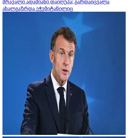
მრავალი ადამიანი დაიღუპა; გარდაიცვალა
ახალგაზრდა ეჭვმიტანილიც