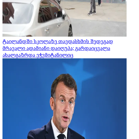
ტაილანდში სკოლაზე თავდასხმის შედეგად
მრავალი ადამიანი დაიღუპა; გარდაიცვალა
ახალგაზრდა ეჭვმიტანილიც