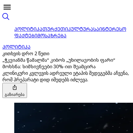
ᲞᲝᲚᲘᲢᲘᲙᲐ
ᲗᲣᲠᲥᲔᲗᲘ
ᲙᲣᲚᲢᲣᲠᲐ
ᲡᲐᲘᲜᲢᲔᲠᲔᲡᲝ
ᲤᲐᲥᲢᲔᲑᲘ
ᲛᲝᲡᲐᲖᲠᲔᲑᲐ
ᲞᲝᲚᲘᲢᲘᲙᲐ
კითხვის დრო 2 წუთი
„ჭკვიანმა წამალმა“ კიბოს „უხილავობის ფარი“
მოხსნა: სიმსივნეები 30%-ით შეამცირა
კლინიკური კვლევის ადრეული ეტაპის შედეგებმა აჩვენა,
რომ პრეპარატი დიდ იმედებს იძლევა.
გაზიარება