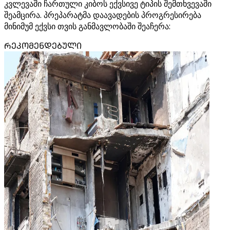
კვლევაში ჩართული კიბოს ექვსივე ტიპის შემთხვევაში
შეამცირა. პრეპარატმა დაავადების პროგრესირება
მინიმუმ ექვსი თვის განმავლობაში შეაჩერა:
ᲠᲔᲙᲝᲛᲔᲜᲓᲔᲑᲣᲚᲘ