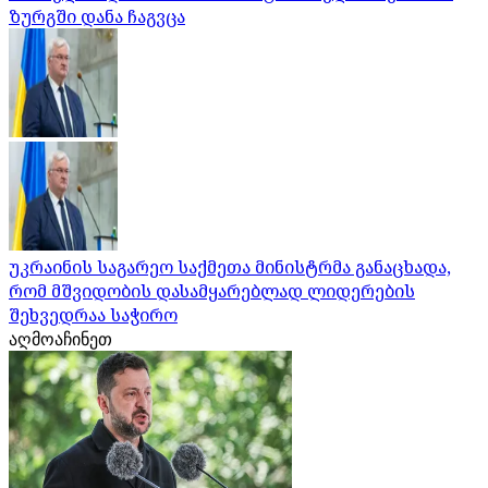
ზურგში დანა ჩაგვცა
უკრაინის საგარეო საქმეთა მინისტრმა განაცხადა,
რომ მშვიდობის დასამყარებლად ლიდერების
შეხვედრაა საჭირო
აღმოაჩინეთ