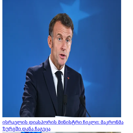
ისრაელის დიასპორის მინისტრი ჩიკლი: მაკრონმა
ზურგში დანა ჩაგვცა