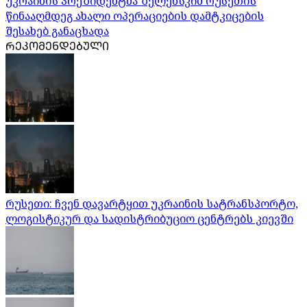
უკრაინის პრეზიდენტმა ზელენსკიმ რუსეთის
წინააღმდეგ ახალი ოპერაციების დამტკიცების
შესახებ განაცხადა
ᲠᲔᲙᲝᲛᲔᲜᲓᲔᲑᲣᲚᲘ
რუსეთი: ჩვენ დავარტყით უკრაინის სატრანსპორტო,
ლოგისტიკურ და სადისტრიბუციო ცენტრებს კიევში