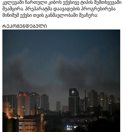
კვლევაში ჩართული კიბოს ექვსივე ტიპის შემთხვევაში
შეამცირა. პრეპარატმა დაავადების პროგრესირება
მინიმუმ ექვსი თვის განმავლობაში შეაჩერა:
ᲠᲔᲙᲝᲛᲔᲜᲓᲔᲑᲣᲚᲘ