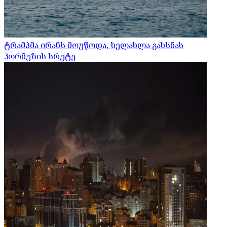
ტრამპმა ირანს მოუწოდა, ხელახლა გახსნას
ჰორმუზის სრუტე