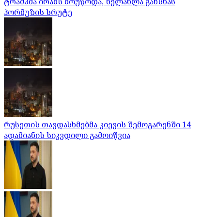
ტრამპმა ირანს მოუწოდა, ხელახლა გახსნას
ჰორმუზის სრუტე
რუსეთის თავდასხმებმა კიევის შემოგარენში 14
ადამიანის სიკვდილი გამოიწვია