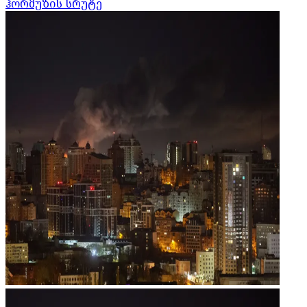
ჰორმუზის სრუტე