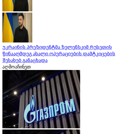
უკრაინის პრეზიდენტმა ზელენსკიმ რუსეთის
წინააღმდეგ ახალი ოპერაციების დამტკიცების
შესახებ განაცხადა
აღმოაჩინეთ