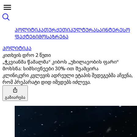
ᲞᲝᲚᲘᲢᲘᲙᲐ
ᲗᲣᲠᲥᲔᲗᲘ
ᲙᲣᲚᲢᲣᲠᲐ
ᲡᲐᲘᲜᲢᲔᲠᲔᲡᲝ
ᲤᲐᲥᲢᲔᲑᲘ
ᲛᲝᲡᲐᲖᲠᲔᲑᲐ
ᲞᲝᲚᲘᲢᲘᲙᲐ
კითხვის დრო 2 წუთი
„ჭკვიანმა წამალმა“ კიბოს „უხილავობის ფარი“
მოხსნა: სიმსივნეები 30%-ით შეამცირა
კლინიკური კვლევის ადრეული ეტაპის შედეგებმა აჩვენა,
რომ პრეპარატი დიდ იმედებს იძლევა.
გაზიარება