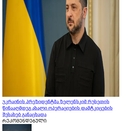
უკრაინის პრეზიდენტმა ზელენსკიმ რუსეთის
წინააღმდეგ ახალი ოპერაციების დამტკიცების
შესახებ განაცხადა
ᲠᲔᲙᲝᲛᲔᲜᲓᲔᲑᲣᲚᲘ