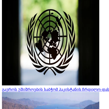
გაეროს უშიშროების საბჭომ პაკისტანის ჩრდილო-დ