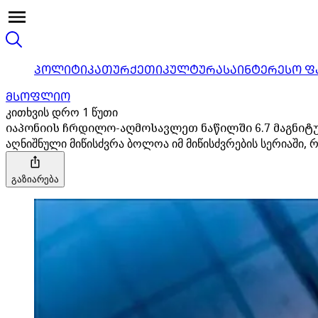
ᲞᲝᲚᲘᲢᲘᲙᲐ
ᲗᲣᲠᲥᲔᲗᲘ
ᲙᲣᲚᲢᲣᲠᲐ
ᲡᲐᲘᲜᲢᲔᲠᲔᲡᲝ Ფ
ᲛᲡᲝᲤᲚᲘᲝ
კითხვის დრო 1 წუთი
იაპონიის ჩრდილო-აღმოსავლეთ ნაწილში 6.7 მაგნიტ
აღნიშნული მიწისძვრა ბოლოა იმ მიწისძვრების სერიაში,
გაზიარება