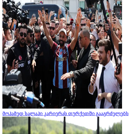
მოჰამედ სალაჰი კარიერას თურქეთში გააგრძელებს