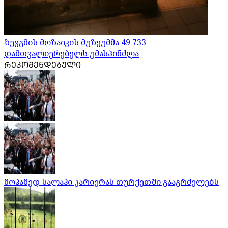
ზევგმის მოზაიკის მუზეუმმა 49 733
დამთვალიერებელს უმასპინძლა
ᲠᲔᲙᲝᲛᲔᲜᲓᲔᲑᲣᲚᲘ
მოჰამედ სალაჰი კარიერას თურქეთში გააგრძელებს