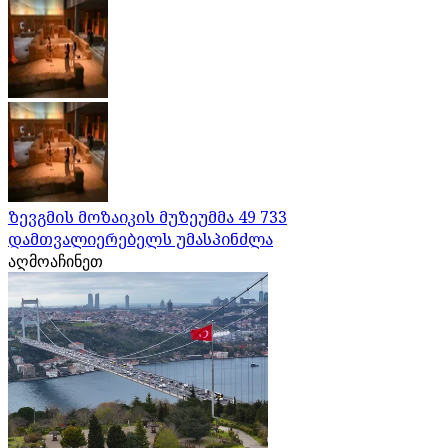
ზევგმის მოზაიკის მუზეუმმა 49 733
დამთვალიერებელს უმასპინძლა
აღმოაჩინეთ