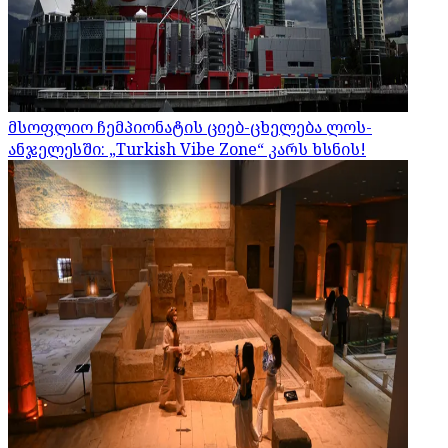
მსოფლიო ჩემპიონატის ციებ-ცხელება ლოს-
ანჯელესში: „Turkish Vibe Zone“ კარს ხსნის!