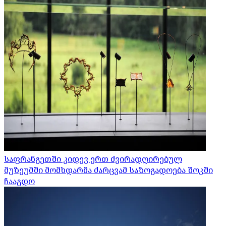
საფრანგეთში კიდევ ერთ ძვირადღირებულ
მუზეუმში მომხდარმა ძარცვამ საზოგადოება შოკში
ჩააგდო