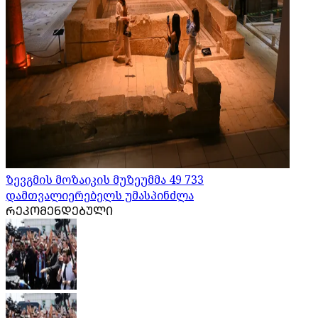
ზევგმის მოზაიკის მუზეუმმა 49 733
დამთვალიერებელს უმასპინძლა
ᲠᲔᲙᲝᲛᲔᲜᲓᲔᲑᲣᲚᲘ