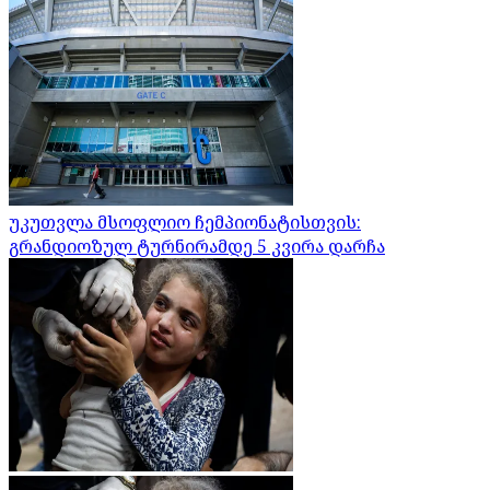
უკუთვლა მსოფლიო ჩემპიონატისთვის:
გრანდიოზულ ტურნირამდე 5 კვირა დარჩა