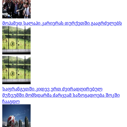
მოჰამედ სალაჰი კარიერას თურქეთში გააგრძელებს
საფრანგეთში კიდევ ერთ ძვირადღირებულ
მუზეუმში მომხდარმა ძარცვამ საზოგადოება შოკში
ჩააგდო