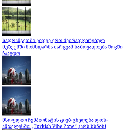
საფრანგეთში კიდევ ერთ ძვირადღირებულ
მუზეუმში მომხდარმა ძარცვამ საზოგადოება შოკში
ჩააგდო
მსოფლიო ჩემპიონატის ციებ-ცხელება ლოს-
ანჯელესში: „Turkish Vibe Zone“ კარს ხსნის!