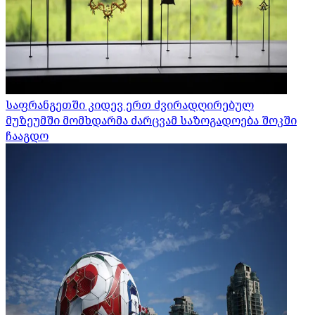
საფრანგეთში კიდევ ერთ ძვირადღირებულ
მუზეუმში მომხდარმა ძარცვამ საზოგადოება შოკში
ჩააგდო