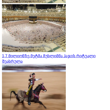
1,7 მილიონზე მეტმა მუსლიმმა ჰაჯის რიტუალი
შეასრულა