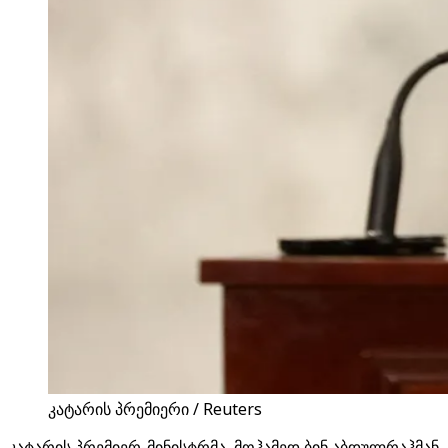
კატარის პრემიერი / Reuters
კატარის პრემიერ-მინისტრმა, მოჰამედ ბინ აბდულრაჰმან