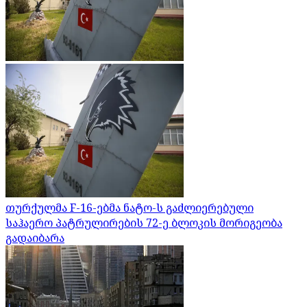
თურქულმა F-16-ებმა ნატო-ს გაძლიერებული
საჰაერო პატრულირების 72-ე ბლოკის მორიგეობა
გადაიბარა