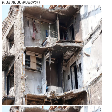
ᲠᲔᲙᲝᲛᲔᲜᲓᲔᲑᲣᲚᲘ