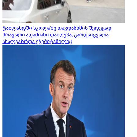
ტაილანდში სკოლაზე თავდასხმის შედეგად
მრავალი ადამიანი დაიღუპა; გარდაიცვალა
ახალგაზრდა ეჭვმიტანილიც