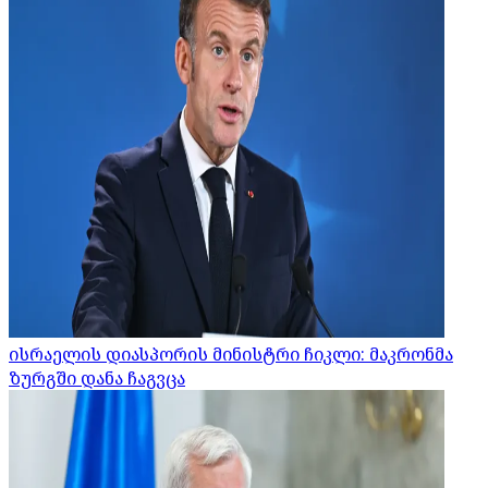
ისრაელის დიასპორის მინისტრი ჩიკლი: მაკრონმა
ზურგში დანა ჩაგვცა