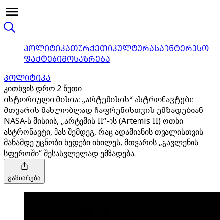
ᲞᲝᲚᲘᲢᲘᲙᲐ
ᲗᲣᲠᲥᲔᲗᲘ
ᲙᲣᲚᲢᲣᲠᲐ
ᲡᲐᲘᲜᲢᲔᲠᲔᲡᲝ
ᲤᲐᲥᲢᲔᲑᲘ
ᲛᲝᲡᲐᲖᲠᲔᲑᲐ
ᲞᲝᲚᲘᲢᲘᲙᲐ
კითხვის დრო 2 წუთი
ისტორიული მისია: „არტემისის“ ასტრონავტები
მთვარის მახლობლად ჩაფრენისთვის ემზადებიან
NASA-ს მისიის, „არტემის II“-ის (Artemis II) ოთხი
ასტრონავტი, მას შემდეგ, რაც ადამიანის თვალისთვის
მანამდე უცნობი ხედები იხილეს, მთვარის „გავლენის
სფეროში“ შესასვლელად ემზადება.
გაზიარება