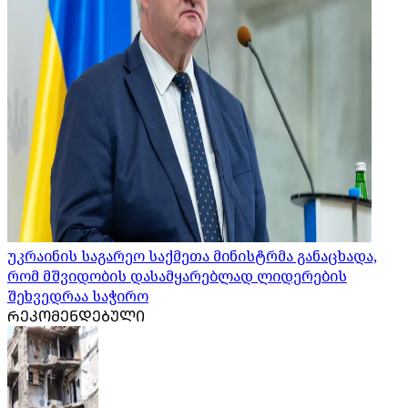
უკრაინის საგარეო საქმეთა მინისტრმა განაცხადა,
რომ მშვიდობის დასამყარებლად ლიდერების
შეხვედრაა საჭირო
ᲠᲔᲙᲝᲛᲔᲜᲓᲔᲑᲣᲚᲘ