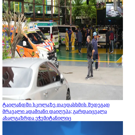
ტაილანდში სკოლაზე თავდასხმის შედეგად
მრავალი ადამიანი დაიღუპა; გარდაიცვალა
ახალგაზრდა ეჭვმიტანილიც