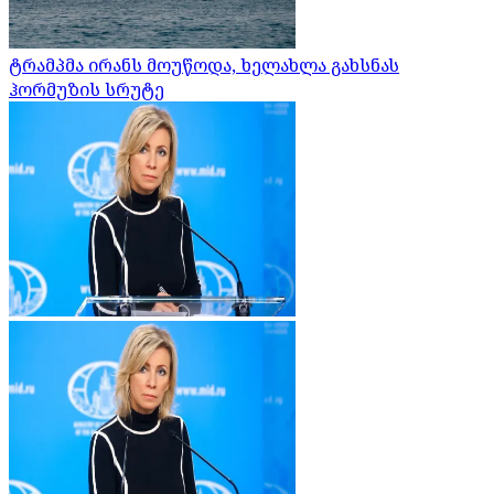
ტრამპმა ირანს მოუწოდა, ხელახლა გახსნას
ჰორმუზის სრუტე