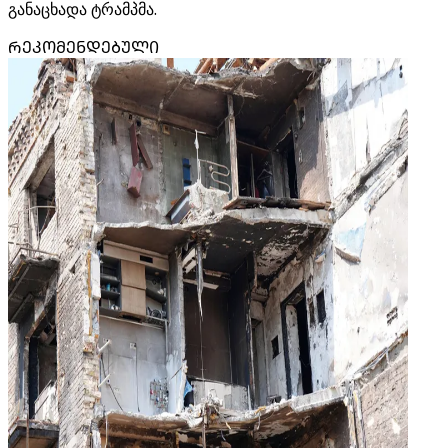
განაცხადა ტრამპმა.
ᲠᲔᲙᲝᲛᲔᲜᲓᲔᲑᲣᲚᲘ