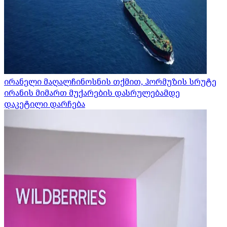
ირანელი მაღალჩინოსნის თქმით, ჰორმუზის სრუტე
ირანის მიმართ მუქარების დასრულებამდე
დაკეტილი დარჩება