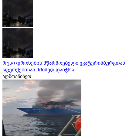
რუსი დრონების მწარმოებელი ეკატერინბურგთან
აფეთქებისას მძიმედ დაიჭრა
აღმოაჩინეთ