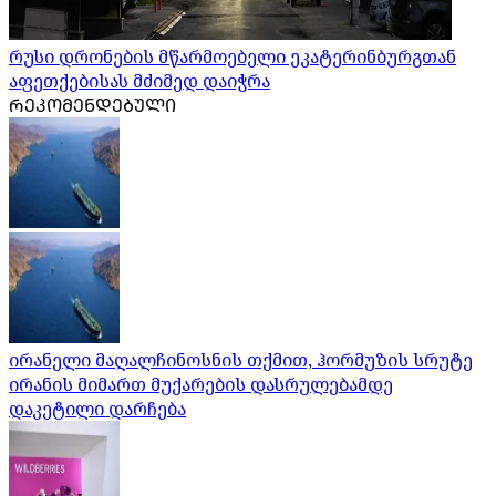
რუსი დრონების მწარმოებელი ეკატერინბურგთან
აფეთქებისას მძიმედ დაიჭრა
ᲠᲔᲙᲝᲛᲔᲜᲓᲔᲑᲣᲚᲘ
ირანელი მაღალჩინოსნის თქმით, ჰორმუზის სრუტე
ირანის მიმართ მუქარების დასრულებამდე
დაკეტილი დარჩება