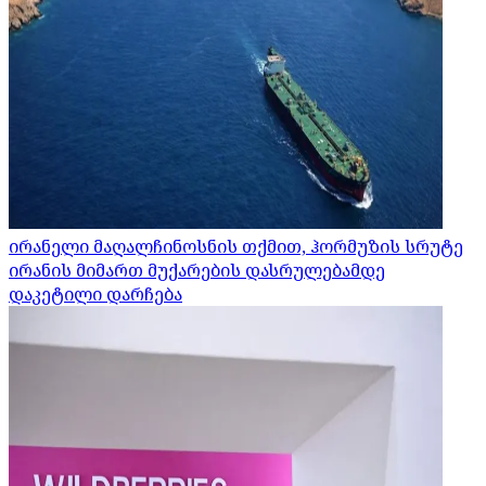
ირანელი მაღალჩინოსნის თქმით, ჰორმუზის სრუტე
ირანის მიმართ მუქარების დასრულებამდე
დაკეტილი დარჩება