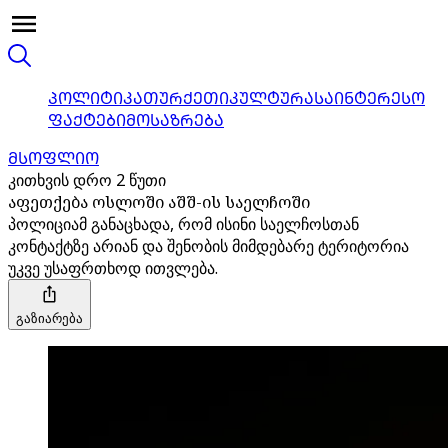
ᲞᲝᲚᲘᲢᲘᲙᲐ
ᲗᲣᲠᲥᲔᲗᲘ
ᲙᲣᲚᲢᲣᲠᲐ
ᲡᲐᲘᲜᲢᲔᲠᲔᲡᲝ
ᲤᲐᲥᲢᲔᲑᲘ
ᲛᲝᲡᲐᲖᲠᲔᲑᲐ
ᲛᲡᲝᲤᲚᲘᲝ
კითხვის დრო 2 წუთი
აფეთქება ოსლოში აშშ-ის საელჩოში
პოლიციამ განაცხადა, რომ ისინი საელჩოსთან
კონტაქტზე არიან და შენობის მიმდებარე ტერიტორია
უკვე უსაფრთხოდ ითვლება.
გაზიარება