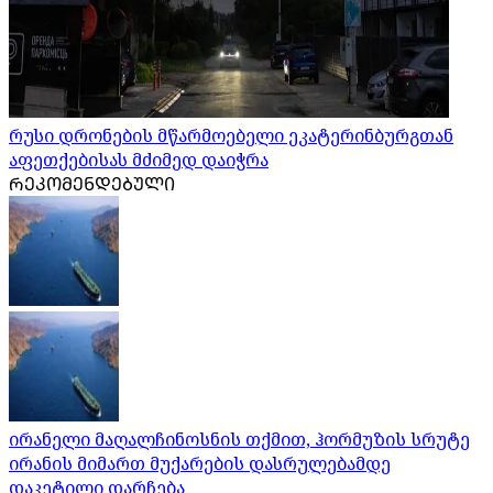
რუსი დრონების მწარმოებელი ეკატერინბურგთან
აფეთქებისას მძიმედ დაიჭრა
ᲠᲔᲙᲝᲛᲔᲜᲓᲔᲑᲣᲚᲘ
ირანელი მაღალჩინოსნის თქმით, ჰორმუზის სრუტე
ირანის მიმართ მუქარების დასრულებამდე
დაკეტილი დარჩება