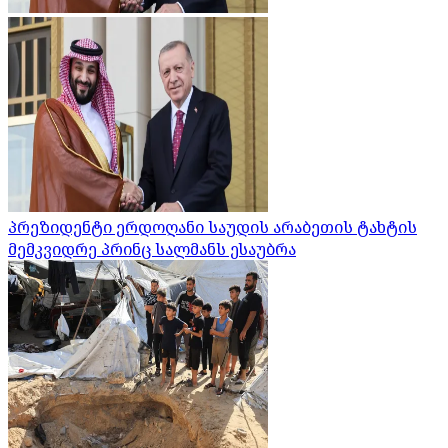
პრეზიდენტი ერდოღანი საუდის არაბეთის ტახტის
მემკვიდრე პრინც სალმანს ესაუბრა