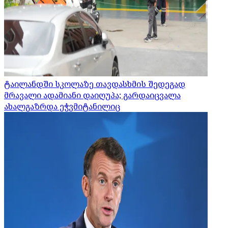
ტაილანდში სკოლაზე თავდასხმის შედეგად
მრავალი ადამიანი დაიღუპა; გარდაიცვალა
ახალგაზრდა ეჭვმიტანილიც