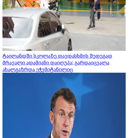
ტაილანდში სკოლაზე თავდასხმის შედეგად
მრავალი ადამიანი დაიღუპა; გარდაიცვალა
ახალგაზრდა ეჭვმიტანილიც