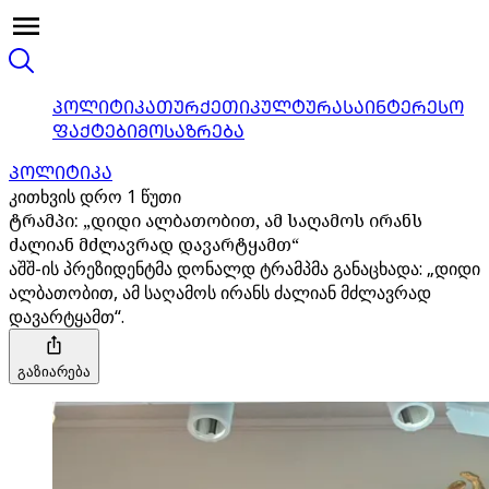
ᲞᲝᲚᲘᲢᲘᲙᲐ
ᲗᲣᲠᲥᲔᲗᲘ
ᲙᲣᲚᲢᲣᲠᲐ
ᲡᲐᲘᲜᲢᲔᲠᲔᲡᲝ
ᲤᲐᲥᲢᲔᲑᲘ
ᲛᲝᲡᲐᲖᲠᲔᲑᲐ
ᲞᲝᲚᲘᲢᲘᲙᲐ
კითხვის დრო 1 წუთი
ტრამპი: „დიდი ალბათობით, ამ საღამოს ირანს
ძალიან მძლავრად დავარტყამთ“
აშშ-ის პრეზიდენტმა დონალდ ტრამპმა განაცხადა: „დიდი
ალბათობით, ამ საღამოს ირანს ძალიან მძლავრად
დავარტყამთ“.
გაზიარება