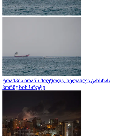
ტრამპმა ირანს მოუწოდა, ხელახლა გახსნას
ჰორმუზის სრუტე