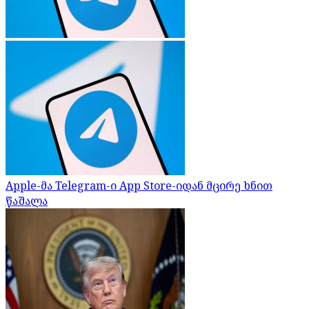
Apple-მა Telegram-ი App Store-იდან მცირე ხნით
წაშალა