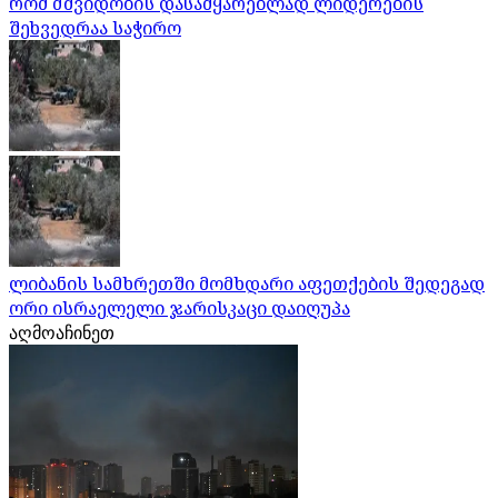
რომ მშვიდობის დასამყარებლად ლიდერების
შეხვედრაა საჭირო
ლიბანის სამხრეთში მომხდარი აფეთქების შედეგად
ორი ისრაელელი ჯარისკაცი დაიღუპა
აღმოაჩინეთ