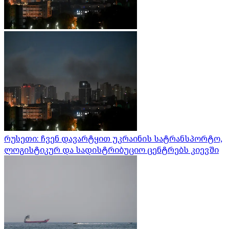
რუსეთი: ჩვენ დავარტყით უკრაინის სატრანსპორტო,
ლოგისტიკურ და სადისტრიბუციო ცენტრებს კიევში