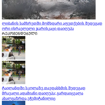
ლიბანის სამხრეთში მომხდარი აფეთქების შედეგად
ორი ისრაელელი ჯარისკაცი დაიღუპა
ᲠᲔᲙᲝᲛᲔᲜᲓᲔᲑᲣᲚᲘ
ტაილანდში სკოლაზე თავდასხმის შედეგად
მრავალი ადამიანი დაიღუპა; გარდაიცვალა
ახალგაზრდა ეჭვმიტანილიც