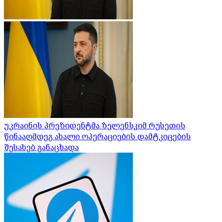
უკრაინის პრეზიდენტმა ზელენსკიმ რუსეთის
წინააღმდეგ ახალი ოპერაციების დამტკიცების
შესახებ განაცხადა