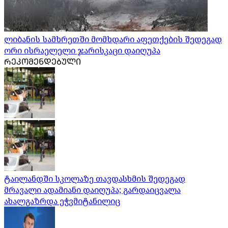
ლიბანის სამხრეთში მომხდარი აფეთქების შედეგად
ორი ისრაელელი ჯარისკაცი დაიღუპა
ᲠᲔᲙᲝᲛᲔᲜᲓᲔᲑᲣᲚᲘ
ტაილანდში სკოლაზე თავდასხმის შედეგად
მრავალი ადამიანი დაიღუპა; გარდაიცვალა
ახალგაზრდა ეჭვმიტანილიც