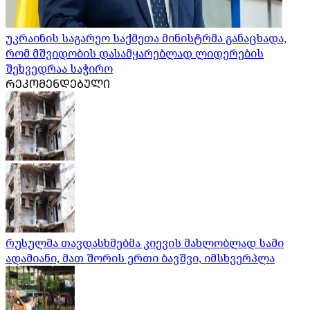
უკრაინის საგარეო საქმეთა მინისტრმა განაცხადა,
რომ მშვიდობის დასამყარებლად ლიდერების
შეხვედრაა საჭირო
ᲠᲔᲙᲝᲛᲔᲜᲓᲔᲑᲣᲚᲘ
რუსულმა თავდასხმებმა კიევის მახლობლად სამი
ადამიანი, მათ შორის ერთი ბავშვი, იმსხვერპლა