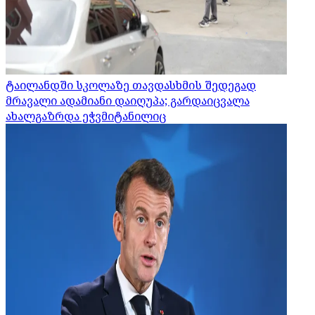
ტაილანდში სკოლაზე თავდასხმის შედეგად
მრავალი ადამიანი დაიღუპა; გარდაიცვალა
ახალგაზრდა ეჭვმიტანილიც