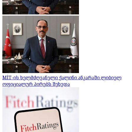
MİT-ის ხელმძღვანელი ქალინი ანკარაში ლიბიელ
ოფიციალურ პირებს შეხვდა