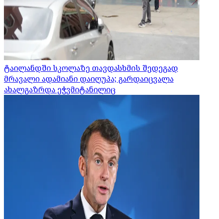
ტაილანდში სკოლაზე თავდასხმის შედეგად
მრავალი ადამიანი დაიღუპა; გარდაიცვალა
ახალგაზრდა ეჭვმიტანილიც