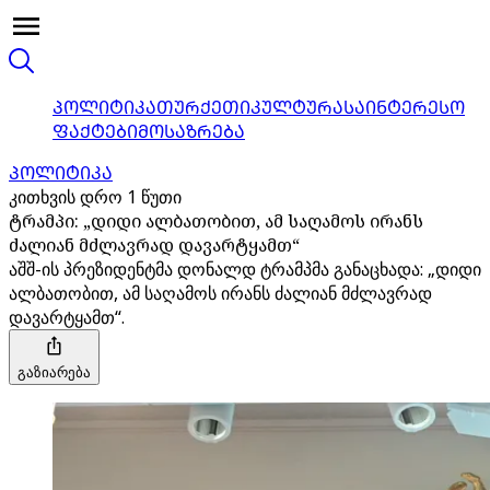
ᲞᲝᲚᲘᲢᲘᲙᲐ
ᲗᲣᲠᲥᲔᲗᲘ
ᲙᲣᲚᲢᲣᲠᲐ
ᲡᲐᲘᲜᲢᲔᲠᲔᲡᲝ
ᲤᲐᲥᲢᲔᲑᲘ
ᲛᲝᲡᲐᲖᲠᲔᲑᲐ
ᲞᲝᲚᲘᲢᲘᲙᲐ
კითხვის დრო 1 წუთი
ტრამპი: „დიდი ალბათობით, ამ საღამოს ირანს
ძალიან მძლავრად დავარტყამთ“
აშშ-ის პრეზიდენტმა დონალდ ტრამპმა განაცხადა: „დიდი
ალბათობით, ამ საღამოს ირანს ძალიან მძლავრად
დავარტყამთ“.
გაზიარება