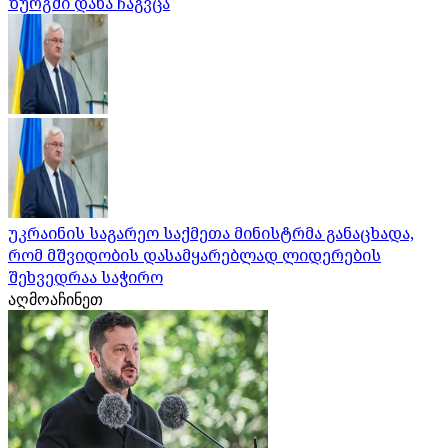
ზურგში დანა ჩაგვცა
უკრაინის საგარეო საქმეთა მინისტრმა განაცხადა,
რომ მშვიდობის დასამყარებლად ლიდერების
შეხვედრაა საჭირო
აღმოაჩინეთ