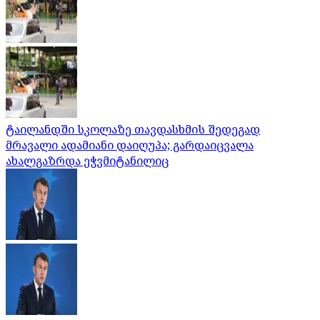
ტაილანდში სკოლაზე თავდასხმის შედეგად
მრავალი ადამიანი დაიღუპა; გარდაიცვალა
ახალგაზრდა ეჭვმიტანილიც