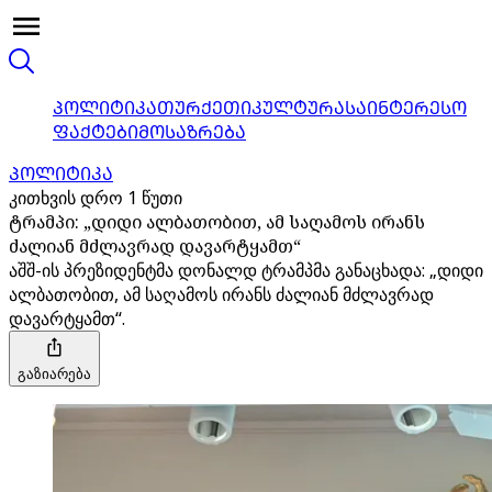
ᲞᲝᲚᲘᲢᲘᲙᲐ
ᲗᲣᲠᲥᲔᲗᲘ
ᲙᲣᲚᲢᲣᲠᲐ
ᲡᲐᲘᲜᲢᲔᲠᲔᲡᲝ
ᲤᲐᲥᲢᲔᲑᲘ
ᲛᲝᲡᲐᲖᲠᲔᲑᲐ
ᲞᲝᲚᲘᲢᲘᲙᲐ
კითხვის დრო 1 წუთი
ტრამპი: „დიდი ალბათობით, ამ საღამოს ირანს
ძალიან მძლავრად დავარტყამთ“
აშშ-ის პრეზიდენტმა დონალდ ტრამპმა განაცხადა: „დიდი
ალბათობით, ამ საღამოს ირანს ძალიან მძლავრად
დავარტყამთ“.
გაზიარება