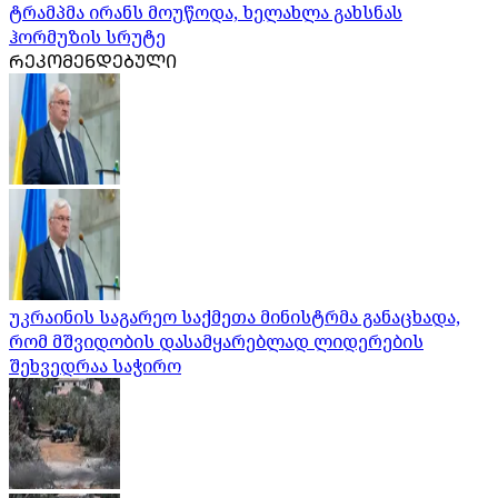
ტრამპმა ირანს მოუწოდა, ხელახლა გახსნას
ჰორმუზის სრუტე
ᲠᲔᲙᲝᲛᲔᲜᲓᲔᲑᲣᲚᲘ
უკრაინის საგარეო საქმეთა მინისტრმა განაცხადა,
რომ მშვიდობის დასამყარებლად ლიდერების
შეხვედრაა საჭირო