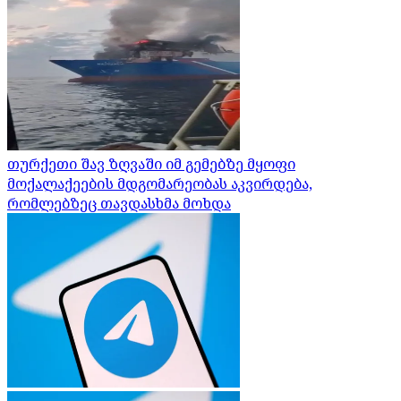
თურქეთი შავ ზღვაში იმ გემებზე მყოფი
მოქალაქეების მდგომარეობას აკვირდება,
რომლებზეც თავდასხმა მოხდა