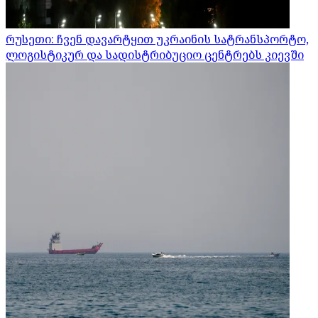
რუსეთი: ჩვენ დავარტყით უკრაინის სატრანსპორტო,
ლოგისტიკურ და სადისტრიბუციო ცენტრებს კიევში