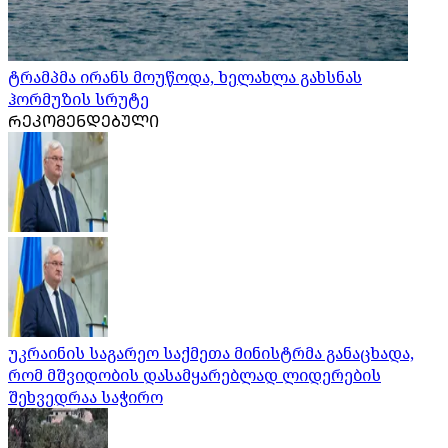
ტრამპმა ირანს მოუწოდა, ხელახლა გახსნას
ჰორმუზის სრუტე
ᲠᲔᲙᲝᲛᲔᲜᲓᲔᲑᲣᲚᲘ
უკრაინის საგარეო საქმეთა მინისტრმა განაცხადა,
რომ მშვიდობის დასამყარებლად ლიდერების
შეხვედრაა საჭირო