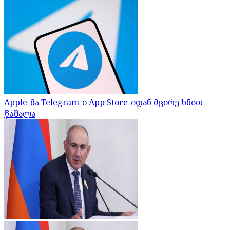
Apple-მა Telegram-ი App Store-იდან მცირე ხნით
წაშალა