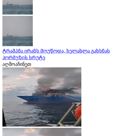
ტრამპმა ირანს მოუწოდა, ხელახლა გახსნას
ჰორმუზის სრუტე
აღმოაჩინეთ