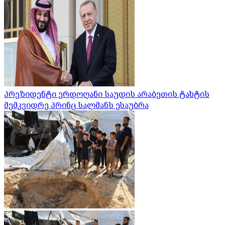
პრეზიდენტი ერდოღანი საუდის არაბეთის ტახტის
მემკვიდრე პრინც სალმანს ესაუბრა