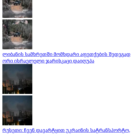
ლიბანის სამხრეთში მომხდარი აფეთქების შედეგად
ორი ისრაელელი ჯარისკაცი დაიღუპა
რუსეთი: ჩვენ დავარტყით უკრაინის სატრანსპორტო,