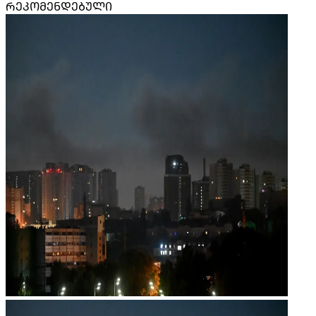
ᲠᲔᲙᲝᲛᲔᲜᲓᲔᲑᲣᲚᲘ