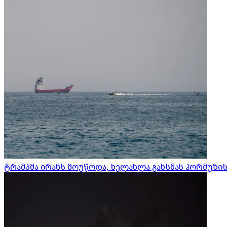
ტრამპმა ირანს მოუწოდა, ხელახლა გახსნას ჰორმუზი