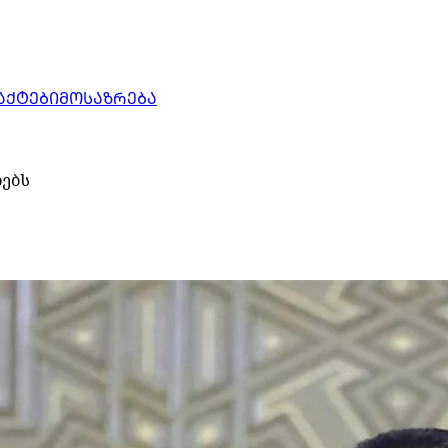
ᲐᲥᲢᲔᲑᲘ
ᲛᲝᲡᲐᲖᲠᲔᲑᲐ
ლებს