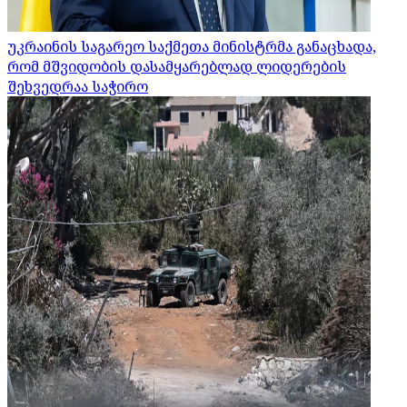
უკრაინის საგარეო საქმეთა მინისტრმა განაცხადა,
რომ მშვიდობის დასამყარებლად ლიდერების
შეხვედრაა საჭირო