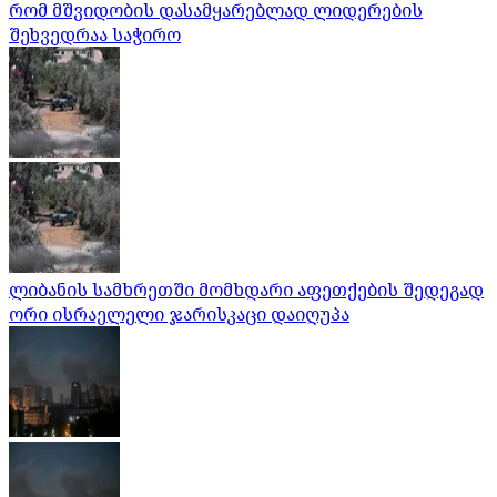
რომ მშვიდობის დასამყარებლად ლიდერების
შეხვედრაა საჭირო
ლიბანის სამხრეთში მომხდარი აფეთქების შედეგად
ორი ისრაელელი ჯარისკაცი დაიღუპა