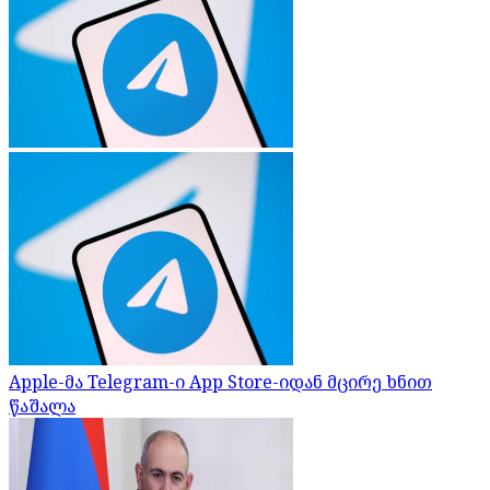
Apple-მა Telegram-ი App Store-იდან მცირე ხნით
წაშალა