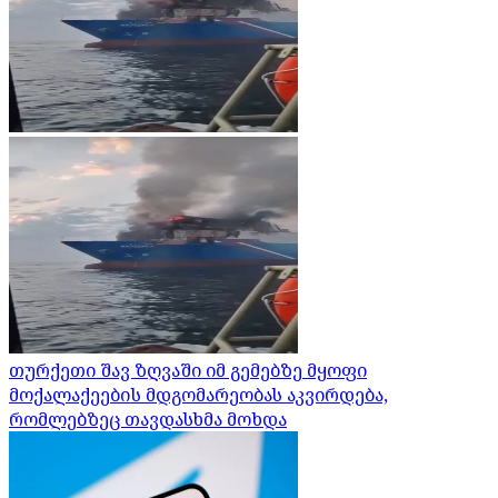
თურქეთი შავ ზღვაში იმ გემებზე მყოფი
მოქალაქეების მდგომარეობას აკვირდება,
რომლებზეც თავდასხმა მოხდა