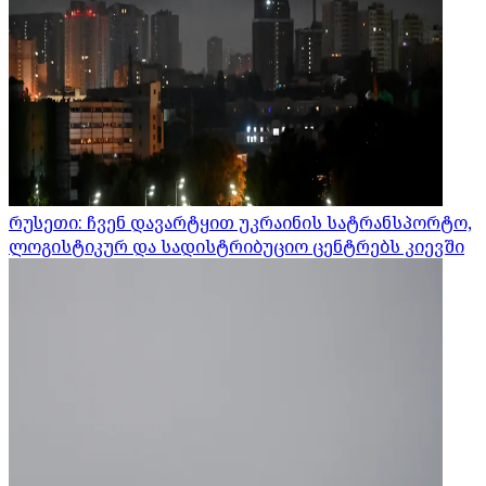
რუსეთი: ჩვენ დავარტყით უკრაინის სატრანსპორტო,
ლოგისტიკურ და სადისტრიბუციო ცენტრებს კიევში