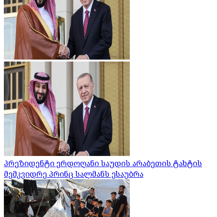
პრეზიდენტი ერდოღანი საუდის არაბეთის ტახტის
მემკვიდრე პრინც სალმანს ესაუბრა