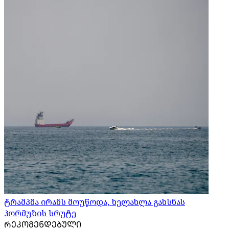
ტრამპმა ირანს მოუწოდა, ხელახლა გახსნას
ჰორმუზის სრუტე
ᲠᲔᲙᲝᲛᲔᲜᲓᲔᲑᲣᲚᲘ