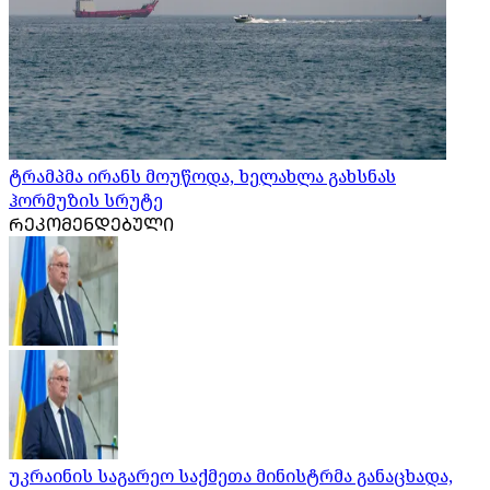
ტრამპმა ირანს მოუწოდა, ხელახლა გახსნას
ჰორმუზის სრუტე
ᲠᲔᲙᲝᲛᲔᲜᲓᲔᲑᲣᲚᲘ
უკრაინის საგარეო საქმეთა მინისტრმა განაცხადა,