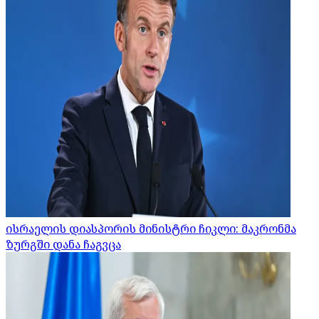
ისრაელის დიასპორის მინისტრი ჩიკლი: მაკრონმა
ზურგში დანა ჩაგვცა