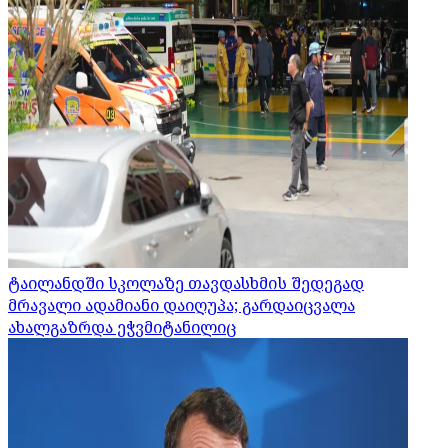
ტაილანდში სკოლაზე თავდასხმის შედეგად
მრავალი ადამიანი დაიღუპა; გარდაიცვალა
ახალგაზრდა ეჭვმიტანილიც