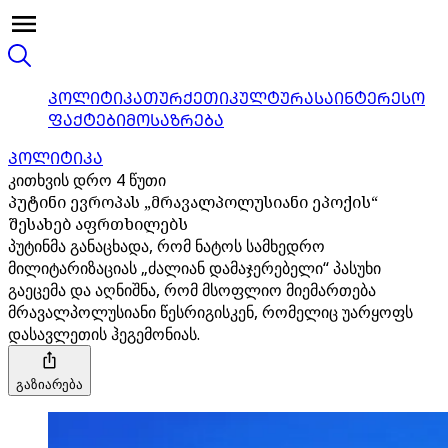
ᲞᲝᲚᲘᲢᲘᲙᲐ
ᲗᲣᲠᲥᲔᲗᲘ
ᲙᲣᲚᲢᲣᲠᲐ
ᲡᲐᲘᲜᲢᲔᲠᲔᲡᲝ
ᲤᲐᲥᲢᲔᲑᲘ
ᲛᲝᲡᲐᲖᲠᲔᲑᲐ
ᲞᲝᲚᲘᲢᲘᲙᲐ
კითხვის დრო 4 წუთი
პუტინი ევროპას „მრავალპოლუსიანი ეპოქის“
შესახებ აფრთხილებს
პუტინმა განაცხადა, რომ ნატოს სამხედრო
მილიტარიზაციას „ძალიან დამაჯერებელი“ პასუხი
გაეცემა და აღნიშნა, რომ მსოფლიო მიემართება
მრავალპოლუსიანი წესრიგისკენ, რომელიც უარყოფს
დასავლეთის ჰეგემონიას.
გაზიარება