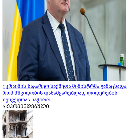
უკრაინის საგარეო საქმეთა მინისტრმა განაცხადა,
რომ მშვიდობის დასამყარებლად ლიდერების
შეხვედრაა საჭირო
ᲠᲔᲙᲝᲛᲔᲜᲓᲔᲑᲣᲚᲘ