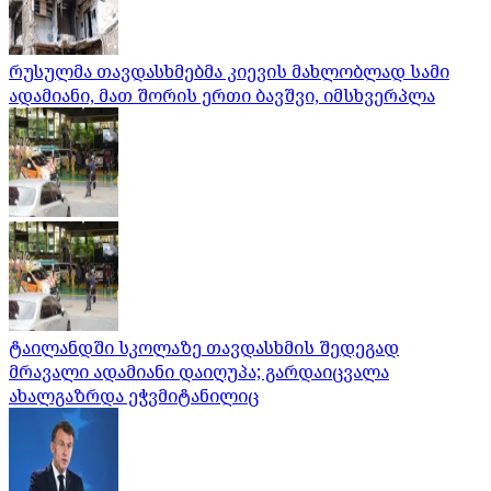
რუსულმა თავდასხმებმა კიევის მახლობლად სამი
ადამიანი, მათ შორის ერთი ბავშვი, იმსხვერპლა
ტაილანდში სკოლაზე თავდასხმის შედეგად
მრავალი ადამიანი დაიღუპა; გარდაიცვალა
ახალგაზრდა ეჭვმიტანილიც