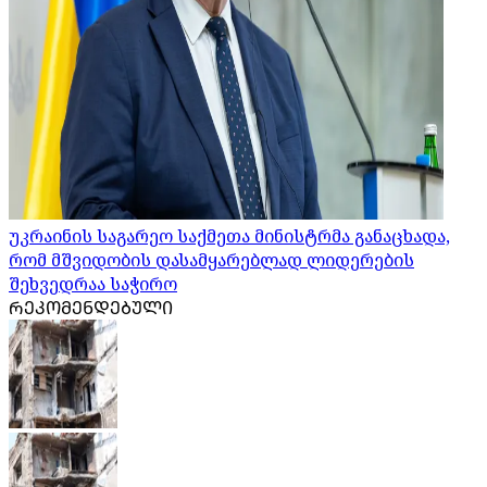
უკრაინის საგარეო საქმეთა მინისტრმა განაცხადა,
რომ მშვიდობის დასამყარებლად ლიდერების
შეხვედრაა საჭირო
ᲠᲔᲙᲝᲛᲔᲜᲓᲔᲑᲣᲚᲘ