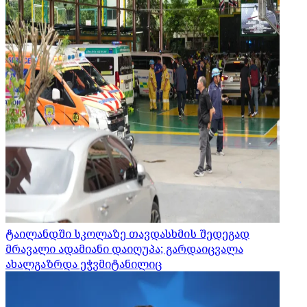
ტაილანდში სკოლაზე თავდასხმის შედეგად
მრავალი ადამიანი დაიღუპა; გარდაიცვალა
ახალგაზრდა ეჭვმიტანილიც