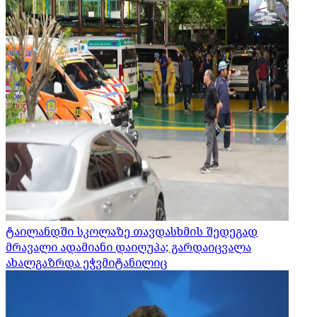
ტაილანდში სკოლაზე თავდასხმის შედეგად
მრავალი ადამიანი დაიღუპა; გარდაიცვალა
ახალგაზრდა ეჭვმიტანილიც