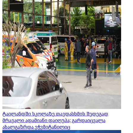
ტაილანდში სკოლაზე თავდასხმის შედეგად
მრავალი ადამიანი დაიღუპა; გარდაიცვალა
ახალგაზრდა ეჭვმიტანილიც