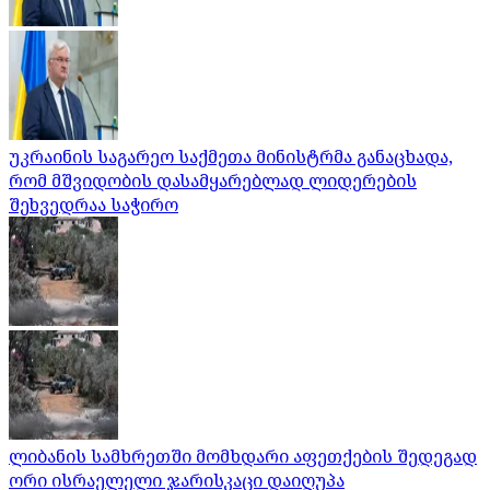
უკრაინის საგარეო საქმეთა მინისტრმა განაცხადა,
რომ მშვიდობის დასამყარებლად ლიდერების
შეხვედრაა საჭირო
ლიბანის სამხრეთში მომხდარი აფეთქების შედეგად
ორი ისრაელელი ჯარისკაცი დაიღუპა