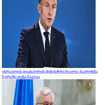
ისრაელის დიასპორის მინისტრი ჩიკლი: მაკრონმა
ზურგში დანა ჩაგვცა