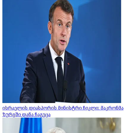
ისრაელის დიასპორის მინისტრი ჩიკლი: მაკრონმა
ზურგში დანა ჩაგვცა