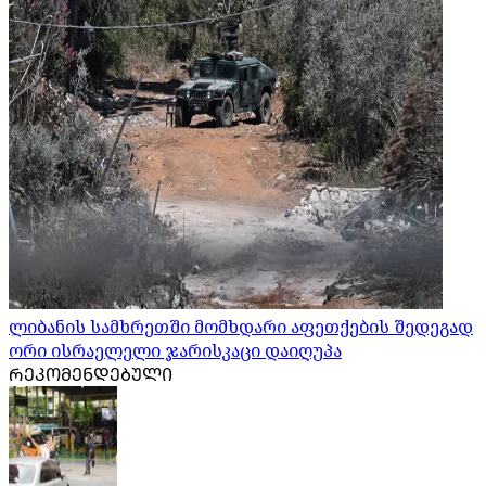
ლიბანის სამხრეთში მომხდარი აფეთქების შედეგად
ორი ისრაელელი ჯარისკაცი დაიღუპა
ᲠᲔᲙᲝᲛᲔᲜᲓᲔᲑᲣᲚᲘ