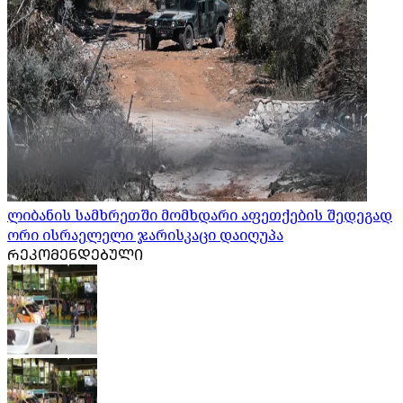
ლიბანის სამხრეთში მომხდარი აფეთქების შედეგად
ორი ისრაელელი ჯარისკაცი დაიღუპა
ᲠᲔᲙᲝᲛᲔᲜᲓᲔᲑᲣᲚᲘ