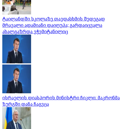
ტაილანდში სკოლაზე თავდასხმის შედეგად
მრავალი ადამიანი დაიღუპა; გარდაიცვალა
ახალგაზრდა ეჭვმიტანილიც
ისრაელის დიასპორის მინისტრი ჩიკლი: მაკრონმა
ზურგში დანა ჩაგვცა