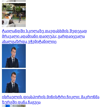
ტაილანდში სკოლაზე თავდასხმის შედეგად
მრავალი ადამიანი დაიღუპა; გარდაიცვალა
ახალგაზრდა ეჭვმიტანილიც
ისრაელის დიასპორის მინისტრი ჩიკლი: მაკრონმა
ზურგში დანა ჩაგვცა