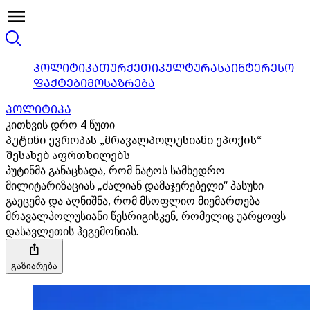
ᲞᲝᲚᲘᲢᲘᲙᲐ
ᲗᲣᲠᲥᲔᲗᲘ
ᲙᲣᲚᲢᲣᲠᲐ
ᲡᲐᲘᲜᲢᲔᲠᲔᲡᲝ
ᲤᲐᲥᲢᲔᲑᲘ
ᲛᲝᲡᲐᲖᲠᲔᲑᲐ
ᲞᲝᲚᲘᲢᲘᲙᲐ
კითხვის დრო 4 წუთი
პუტინი ევროპას „მრავალპოლუსიანი ეპოქის“
შესახებ აფრთხილებს
პუტინმა განაცხადა, რომ ნატოს სამხედრო
მილიტარიზაციას „ძალიან დამაჯერებელი“ პასუხი
გაეცემა და აღნიშნა, რომ მსოფლიო მიემართება
მრავალპოლუსიანი წესრიგისკენ, რომელიც უარყოფს
დასავლეთის ჰეგემონიას.
გაზიარება