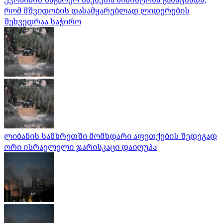
რომ მშვიდობის დასამყარებლად ლიდერების
შეხვედრაა საჭირო
ლიბანის სამხრეთში მომხდარი აფეთქების შედეგად
ორი ისრაელელი ჯარისკაცი დაიღუპა