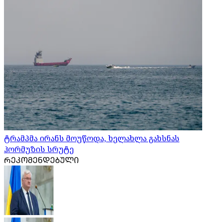
ტრამპმა ირანს მოუწოდა, ხელახლა გახსნას
ჰორმუზის სრუტე
ᲠᲔᲙᲝᲛᲔᲜᲓᲔᲑᲣᲚᲘ