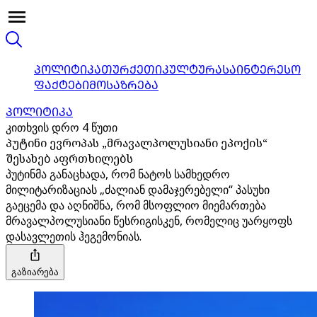
ᲞᲝᲚᲘᲢᲘᲙᲐ
ᲗᲣᲠᲥᲔᲗᲘ
ᲙᲣᲚᲢᲣᲠᲐ
ᲡᲐᲘᲜᲢᲔᲠᲔᲡᲝ
ᲤᲐᲥᲢᲔᲑᲘ
ᲛᲝᲡᲐᲖᲠᲔᲑᲐ
ᲞᲝᲚᲘᲢᲘᲙᲐ
კითხვის დრო 4 წუთი
პუტინი ევროპას „მრავალპოლუსიანი ეპოქის“
შესახებ აფრთხილებს
პუტინმა განაცხადა, რომ ნატოს სამხედრო
მილიტარიზაციას „ძალიან დამაჯერებელი“ პასუხი
გაეცემა და აღნიშნა, რომ მსოფლიო მიემართება
მრავალპოლუსიანი წესრიგისკენ, რომელიც უარყოფს
დასავლეთის ჰეგემონიას.
გაზიარება