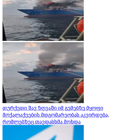
თურქეთი შავ ზღვაში იმ გემებზე მყოფი
მოქალაქეების მდგომარეობას აკვირდება,
რომლებზეც თავდასხმა მოხდა