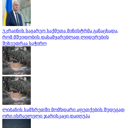
უკრაინის საგარეო საქმეთა მინისტრმა განაცხადა,
რომ მშვიდობის დასამყარებლად ლიდერების
შეხვედრაა საჭირო
ლიბანის სამხრეთში მომხდარი აფეთქების შედეგად
ორი ისრაელელი ჯარისკაცი დაიღუპა