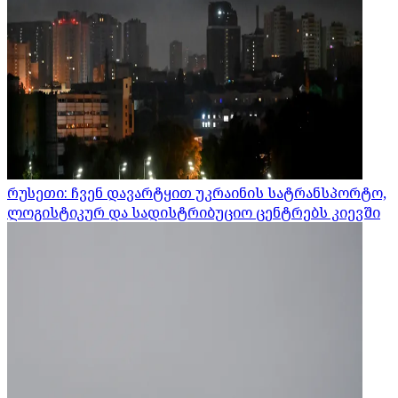
რუსეთი: ჩვენ დავარტყით უკრაინის სატრანსპორტო,
ლოგისტიკურ და სადისტრიბუციო ცენტრებს კიევში