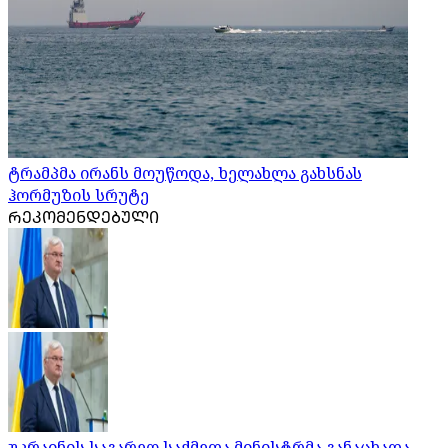
ტრამპმა ირანს მოუწოდა, ხელახლა გახსნას
ჰორმუზის სრუტე
ᲠᲔᲙᲝᲛᲔᲜᲓᲔᲑᲣᲚᲘ
უკრაინის საგარეო საქმეთა მინისტრმა განაცხადა,