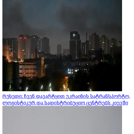
რუსეთი: ჩვენ დავარტყით უკრაინის სატრანსპორტო,
ლოგისტიკურ და სადისტრიბუციო ცენტრებს კიევში