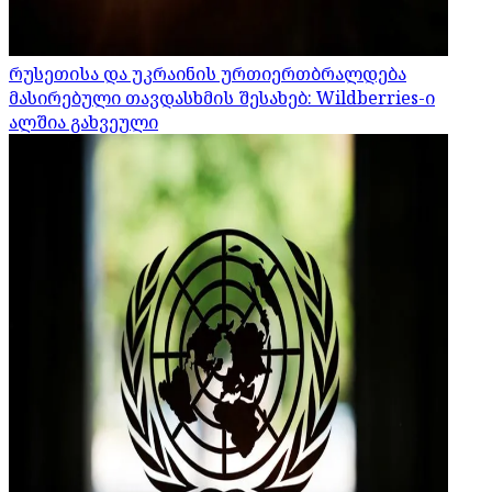
რუსეთისა და უკრაინის ურთიერთბრალდება
მასირებული თავდასხმის შესახებ: Wildberries-ი
ალშია გახვეული