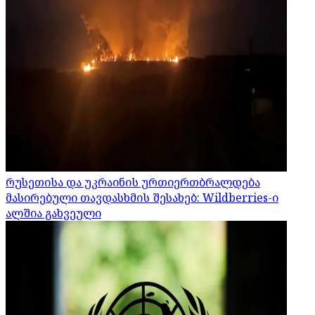
რუსეთისა და უკრაინის ურთიერთბრალდება
მასირებული თავდასხმის შესახებ: Wildberries-ი
ალშია გახვეული