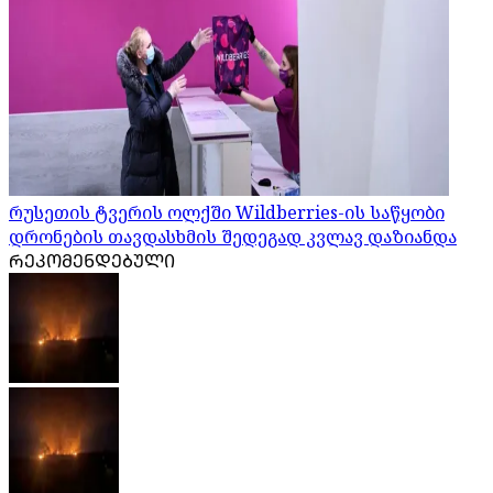
რუსეთის ტვერის ოლქში Wildberries-ის საწყობი
დრონების თავდასხმის შედეგად კვლავ დაზიანდა
ᲠᲔᲙᲝᲛᲔᲜᲓᲔᲑᲣᲚᲘ