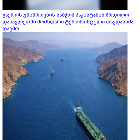
გაეროს უშიშროების საბჭომ პაკისტანის ჩრდილო-
დასავლეთში მომხდარი ტერორისტული თავდასხმა
დაგმო