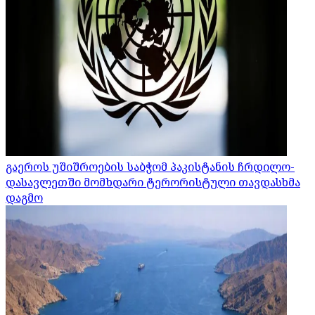
გაეროს უშიშროების საბჭომ პაკისტანის ჩრდილო-
დასავლეთში მომხდარი ტერორისტული თავდასხმა
დაგმო