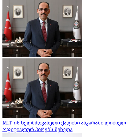
MİT-ის ხელმძღვანელი ქალინი ანკარაში ლიბიელ
ოფიციალურ პირებს შეხვდა