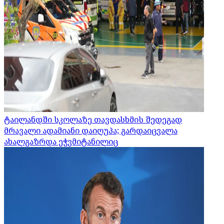
ტაილანდში სკოლაზე თავდასხმის შედეგად
მრავალი ადამიანი დაიღუპა; გარდაიცვალა
ახალგაზრდა ეჭვმიტანილიც