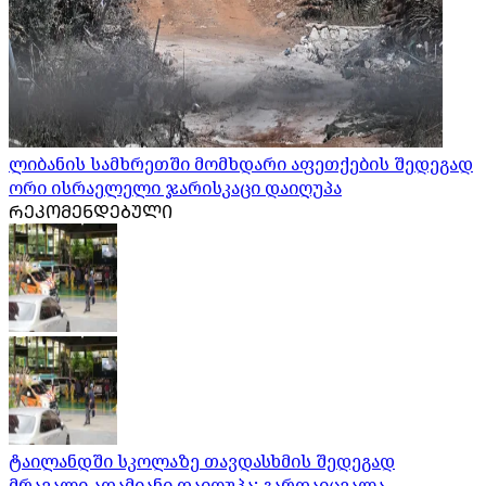
ლიბანის სამხრეთში მომხდარი აფეთქების შედეგად
ორი ისრაელელი ჯარისკაცი დაიღუპა
ᲠᲔᲙᲝᲛᲔᲜᲓᲔᲑᲣᲚᲘ
ტაილანდში სკოლაზე თავდასხმის შედეგად
მრავალი ადამიანი დაიღუპა; გარდაიცვალა