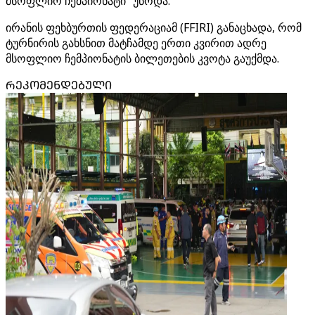
მსოფლიო ჩემპიონატი“ უწოდა.
ირანის ფეხბურთის ფედერაციამ (FFIRI) განაცხადა, რომ
ტურნირის გახსნით მატჩამდე ერთი კვირით ადრე
მსოფლიო ჩემპიონატის ბილეთების კვოტა გაუქმდა.
ᲠᲔᲙᲝᲛᲔᲜᲓᲔᲑᲣᲚᲘ