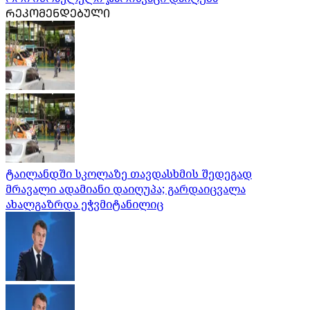
ᲠᲔᲙᲝᲛᲔᲜᲓᲔᲑᲣᲚᲘ
ტაილანდში სკოლაზე თავდასხმის შედეგად
მრავალი ადამიანი დაიღუპა; გარდაიცვალა
ახალგაზრდა ეჭვმიტანილიც