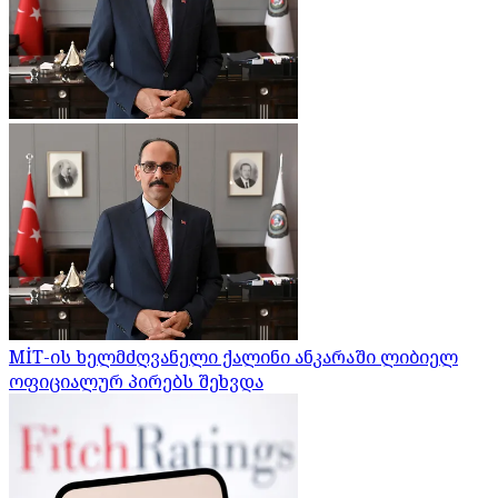
MİT-ის ხელმძღვანელი ქალინი ანკარაში ლიბიელ
ოფიციალურ პირებს შეხვდა