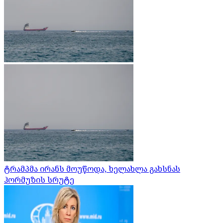
ტრამპმა ირანს მოუწოდა, ხელახლა გახსნას
ჰორმუზის სრუტე