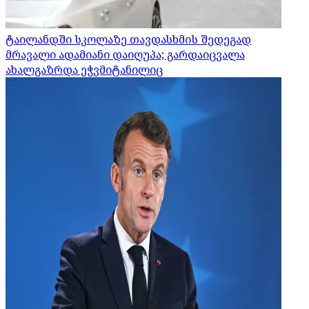
ტაილანდში სკოლაზე თავდასხმის შედეგად
მრავალი ადამიანი დაიღუპა; გარდაიცვალა
ახალგაზრდა ეჭვმიტანილიც