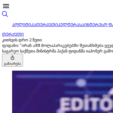
ᲞᲝᲚᲘᲢᲘᲙᲐ
ᲗᲣᲠᲥᲔᲗᲘ
ᲙᲣᲚᲢᲣᲠᲐ
ᲡᲐᲘᲜᲢᲔᲠᲔᲡᲝ Ფ
ᲗᲣᲠᲥᲔᲗᲘ
კითხვის დრო 2 წუთი
ფიდანი: "ირან-აშშ მოლაპარაკებებში შეთანხმება ყვ
საგარეო საქმეთა მინისტრმა ჰაქან ფიდანმა იაპონურ გამო
გაზიარება