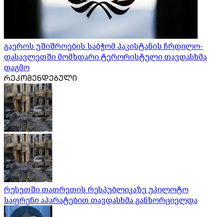
გაეროს უშიშროების საბჭომ პაკისტანის ჩრდილო-
დასავლეთში მომხდარი ტერორისტული თავდასხმა
დაგმო
ᲠᲔᲙᲝᲛᲔᲜᲓᲔᲑᲣᲚᲘ
რუსეთში თათრეთის რესპუბლიკაზე უპილოტო
საფრენი აპარატებით თავდასხმა განხორციელდა