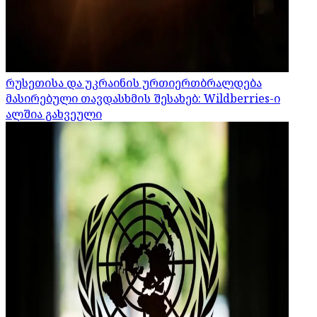
რუსეთისა და უკრაინის ურთიერთბრალდება
მასირებული თავდასხმის შესახებ: Wildberries-ი
ალშია გახვეული