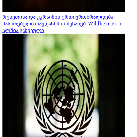
რუსეთისა და უკრაინის ურთიერთბრალდება
მასირებული თავდასხმის შესახებ: Wildberries-ი
ალშია გახვეული