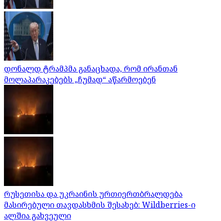
დონალდ ტრამპმა განაცხადა, რომ ირანთან
მოლაპარაკებებს „ჩუმად“ აწარმოებენ
რუსეთისა და უკრაინის ურთიერთბრალდება
მასირებული თავდასხმის შესახებ: Wildberries-ი
ალშია გახვეული