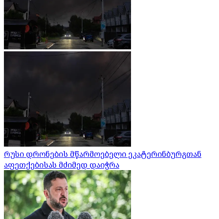
რუსი დრონების მწარმოებელი ეკატერინბურგთან
აფეთქებისას მძიმედ დაიჭრა