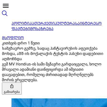
ᲞᲝᲚᲘᲢᲘᲙᲐ
ᲗᲣᲠᲥᲔᲗᲘ
ᲙᲣᲚᲢᲣᲠᲐ
ᲡᲐᲘᲜᲢᲔᲠᲔᲡᲝ
ᲤᲐᲥᲢᲔᲑᲘ
ᲛᲝᲡᲐᲖᲠᲔᲑᲐ
ᲛᲡᲝᲤᲚᲘᲝ
კითხვის დრო 1 წუთი
სამგზავრო გემზე, სადაც ჰანტავირუსის აფეთქება
მოხდა, აშშ-ის მოქალაქის ტესტის პასუხი დადებითი
აღმოჩნდა
გემ MV Hondius-ის სამი მგზავრი გარდაიცვალა, ხოლო
მრავალი ადამიანი დაინფიცირდა ამ იშვიათი
დაავადებით, რომელიც ძირითადად მღრღნელებს
შორის ვრცელდება.
გაზიარება