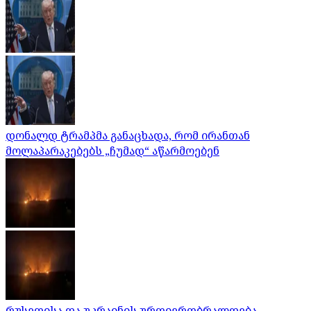
დონალდ ტრამპმა განაცხადა, რომ ირანთან
მოლაპარაკებებს „ჩუმად“ აწარმოებენ
რუსეთისა და უკრაინის ურთიერთბრალდება