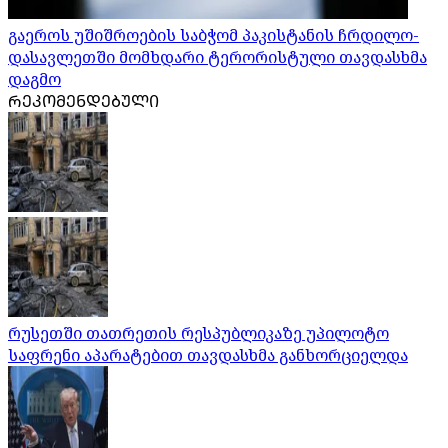
გაეროს უშიშროების საბჭომ პაკისტანის ჩრდილო-
დასავლეთში მომხდარი ტერორისტული თავდასხმა
დაგმო
ᲠᲔᲙᲝᲛᲔᲜᲓᲔᲑᲣᲚᲘ
რუსეთში თათრეთის რესპუბლიკაზე უპილოტო
საფრენი აპარატებით თავდასხმა განხორციელდა