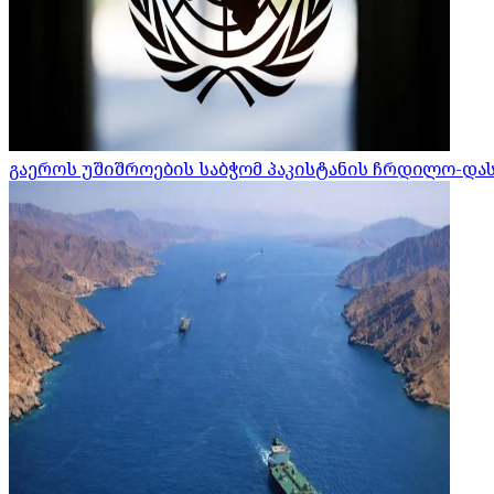
გაეროს უშიშროების საბჭომ პაკისტანის ჩრდილო-დ