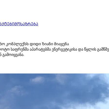
ᲐᲥᲢᲔᲑᲘ
ᲛᲝᲡᲐᲖᲠᲔᲑᲐ
ბო კომპლექსს დიდი ზიანი მიაყენა
ოტო საფრენმა აპარატებმა ენერგეტიკისა და წყლის გამწმე
 გამოიყვანა.