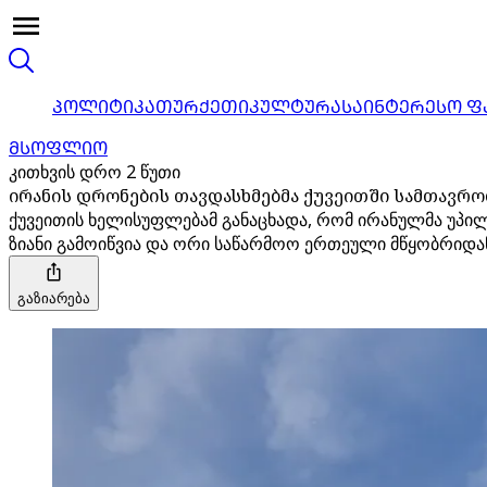
ᲞᲝᲚᲘᲢᲘᲙᲐ
ᲗᲣᲠᲥᲔᲗᲘ
ᲙᲣᲚᲢᲣᲠᲐ
ᲡᲐᲘᲜᲢᲔᲠᲔᲡᲝ Ფ
ᲛᲡᲝᲤᲚᲘᲝ
კითხვის დრო 2 წუთი
ირანის დრონების თავდასხმებმა ქუვეითში სამთავრო
ქუვეითის ხელისუფლებამ განაცხადა, რომ ირანულმა უპილ
ზიანი გამოიწვია და ორი საწარმოო ერთეული მწყობრიდან
გაზიარება