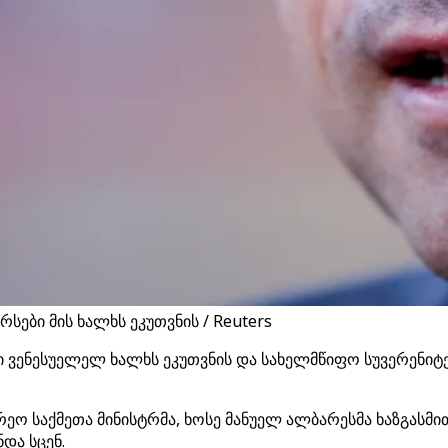
რსები მის ხალხს ეკუთვნის / Reuters
ბი ვენესუელელ ხალხს ეკუთვნის და სახელმწიფო სუვერენიტე
რეო საქმეთა მინისტრმა, ხოსე მანუელ ალბარესმა ხაზგასმ
და სცენ.