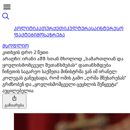
ᲞᲝᲚᲘᲢᲘᲙᲐ
ᲗᲣᲠᲥᲔᲗᲘ
ᲙᲣᲚᲢᲣᲠᲐ
ᲡᲐᲘᲜᲢᲔᲠᲔᲡᲝ
ᲤᲐᲥᲢᲔᲑᲘ
ᲛᲝᲡᲐᲖᲠᲔᲑᲐ
ᲛᲡᲝᲤᲚᲘᲝ
კითხვის დრო 2 წუთი
არაღჩი: ირანი აშშ-სთან მხოლოდ „სამართლიან და
ყოვლისმომცველ შეთანხმებას“ დათანხმდება
ჩინეთის საგარეო საქმეთა მინისტრმა ვან იმ ირანელ
კოლეგას განუცხადა, რომ ომის გამო „ღრმა მწუხარებას“
გრძნობენ და „ყოვლისმომცველი ცეცხლის შეწყვეტა“
აუცილებელია.
გაზიარება