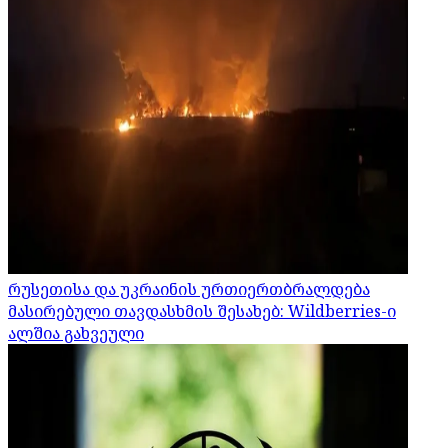
რუსეთისა და უკრაინის ურთიერთბრალდება
მასირებული თავდასხმის შესახებ: Wildberries-ი
ალშია გახვეული