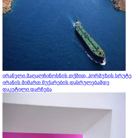
ირანელი მაღალჩინოსნის თქმით, ჰორმუზის სრუტე
ირანის მიმართ მუქარების დასრულებამდე
დაკეტილი დარჩება