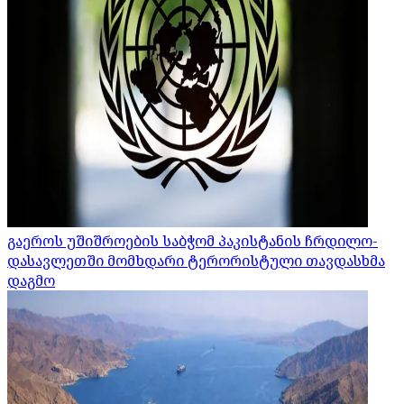
გაეროს უშიშროების საბჭომ პაკისტანის ჩრდილო-
დასავლეთში მომხდარი ტერორისტული თავდასხმა
დაგმო