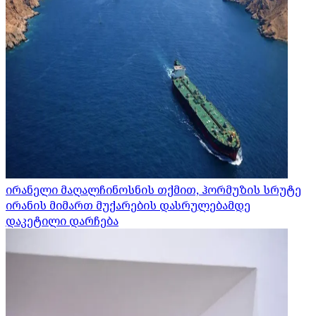
ირანელი მაღალჩინოსნის თქმით, ჰორმუზის სრუტე
ირანის მიმართ მუქარების დასრულებამდე
დაკეტილი დარჩება