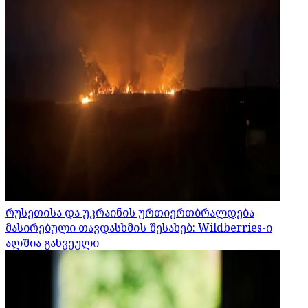
რუსეთისა და უკრაინის ურთიერთბრალდება
მასირებული თავდასხმის შესახებ: Wildberries-ი
ალშია გახვეული