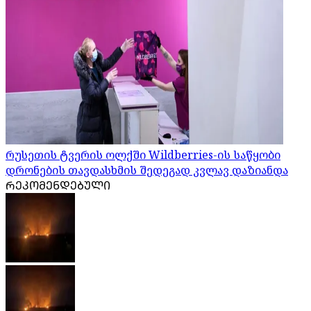
რუსეთის ტვერის ოლქში Wildberries-ის საწყობი
დრონების თავდასხმის შედეგად კვლავ დაზიანდა
ᲠᲔᲙᲝᲛᲔᲜᲓᲔᲑᲣᲚᲘ