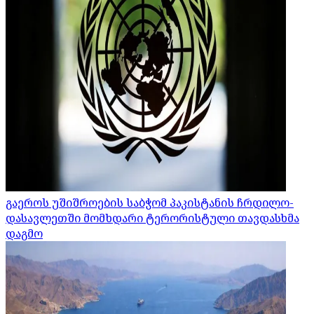
გაეროს უშიშროების საბჭომ პაკისტანის ჩრდილო-
დასავლეთში მომხდარი ტერორისტული თავდასხმა
დაგმო