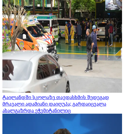
ტაილანდში სკოლაზე თავდასხმის შედეგად
მრავალი ადამიანი დაიღუპა; გარდაიცვალა
ახალგაზრდა ეჭვმიტანილიც