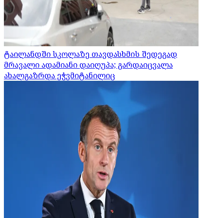
ტაილანდში სკოლაზე თავდასხმის შედეგად
მრავალი ადამიანი დაიღუპა; გარდაიცვალა
ახალგაზრდა ეჭვმიტანილიც