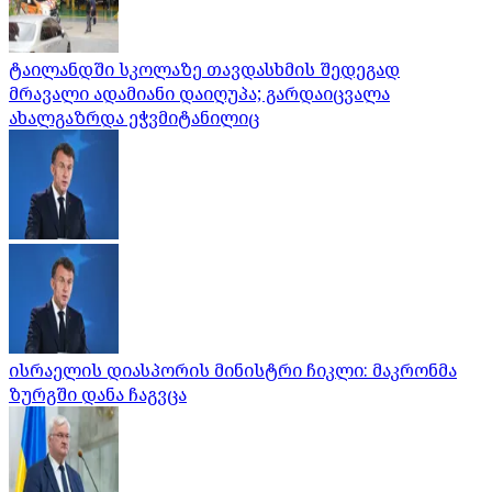
ტაილანდში სკოლაზე თავდასხმის შედეგად
მრავალი ადამიანი დაიღუპა; გარდაიცვალა
ახალგაზრდა ეჭვმიტანილიც
ისრაელის დიასპორის მინისტრი ჩიკლი: მაკრონმა
ზურგში დანა ჩაგვცა