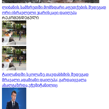
ლიბანის სამხრეთში მომხდარი აფეთქების შედეგად
ორი ისრაელელი ჯარისკაცი დაიღუპა
ᲠᲔᲙᲝᲛᲔᲜᲓᲔᲑᲣᲚᲘ
ტაილანდში სკოლაზე თავდასხმის შედეგად
მრავალი ადამიანი დაიღუპა; გარდაიცვალა
ახალგაზრდა ეჭვმიტანილიც