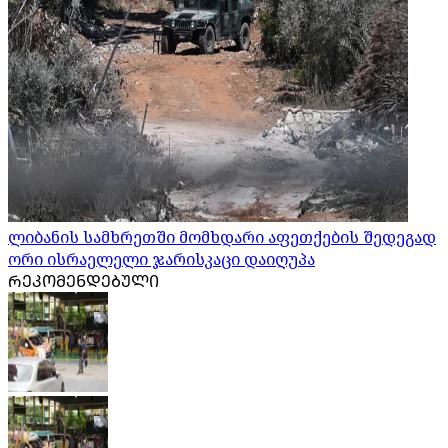
ლიბანის სამხრეთში მომხდარი აფეთქების შედეგად
ორი ისრაელელი ჯარისკაცი დაიღუპა
ᲠᲔᲙᲝᲛᲔᲜᲓᲔᲑᲣᲚᲘ