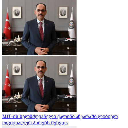
MİT-ის ხელმძღვანელი ქალინი ანკარაში ლიბიელ
ოფიციალურ პირებს შეხვდა