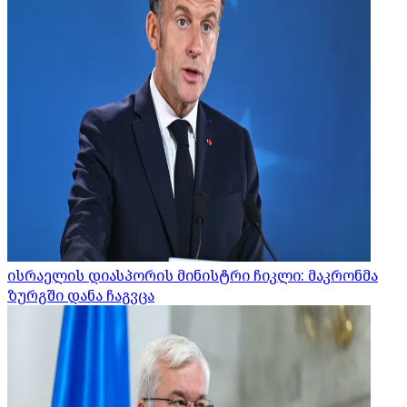
ისრაელის დიასპორის მინისტრი ჩიკლი: მაკრონმა
ზურგში დანა ჩაგვცა