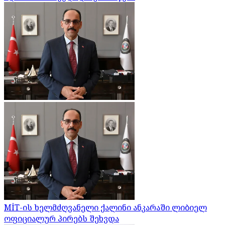
MİT-ის ხელმძღვანელი ქალინი ანკარაში ლიბიელ
ოფიციალურ პირებს შეხვდა