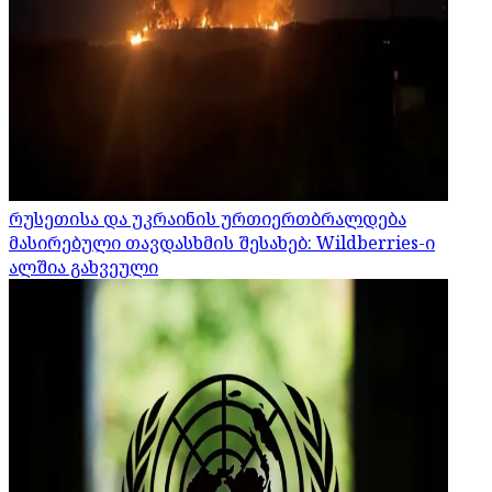
რუსეთისა და უკრაინის ურთიერთბრალდება
მასირებული თავდასხმის შესახებ: Wildberries-ი
ალშია გახვეული