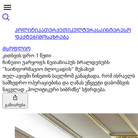
ᲞᲝᲚᲘᲢᲘᲙᲐ
ᲗᲣᲠᲥᲔᲗᲘ
ᲙᲣᲚᲢᲣᲠᲐ
ᲡᲐᲘᲜᲢᲔᲠᲔᲡᲝ
ᲤᲐᲥᲢᲔᲑᲘ
ᲛᲝᲡᲐᲖᲠᲔᲑᲐ
ᲛᲡᲝᲤᲚᲘᲝ
კითხვის დრო 1 წუთი
ჩინეთი უარყოფს ნეთანიაჰუს ბრალდებებს
"საინფორმაციო ბლოკადის" შესახებ
თელ-ავივში ჩინეთის საელჩომ განაცხადა, რომ ისრაელს
სამხედრო ოპერაციებისა და ღაზას უწყვეტი დაბომბვის
ნაცვლად „პოლიტიკური სიბრძნე“ სჭირდება.
გაზიარება