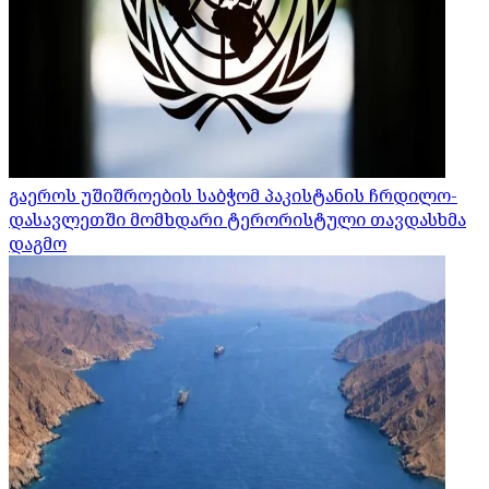
გაეროს უშიშროების საბჭომ პაკისტანის ჩრდილო-
დასავლეთში მომხდარი ტერორისტული თავდასხმა
დაგმო