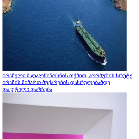
ირანელი მაღალჩინოსნის თქმით, ჰორმუზის სრუტე
ირანის მიმართ მუქარების დასრულებამდე
დაკეტილი დარჩება