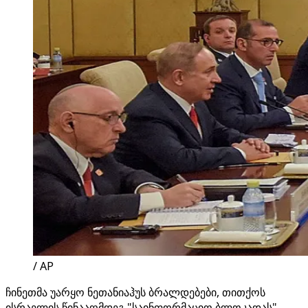
/ AP
ჩინეთმა უარყო ნეთანიაჰუს ბრალდებები, თითქოს
ისრაელის წინააღმდეგ "საინფორმაციო ბლოკადას"