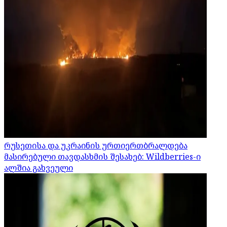
რუსეთისა და უკრაინის ურთიერთბრალდება
მასირებული თავდასხმის შესახებ: Wildberries-ი
ალშია გახვეული