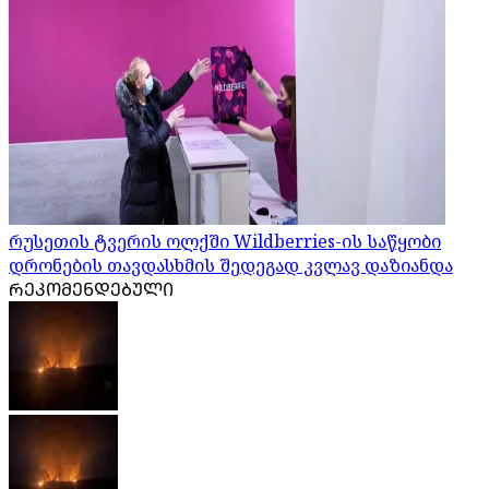
რუსეთის ტვერის ოლქში Wildberries-ის საწყობი
დრონების თავდასხმის შედეგად კვლავ დაზიანდა
ᲠᲔᲙᲝᲛᲔᲜᲓᲔᲑᲣᲚᲘ