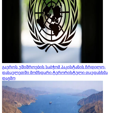
გაეროს უშიშროების საბჭომ პაკისტანის ჩრდილო-
დასავლეთში მომხდარი ტერორისტული თავდასხმა
დაგმო