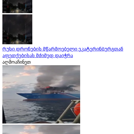
რუსი დრონების მწარმოებელი ეკატერინბურგთან
აფეთქებისას მძიმედ დაიჭრა
აღმოაჩინეთ