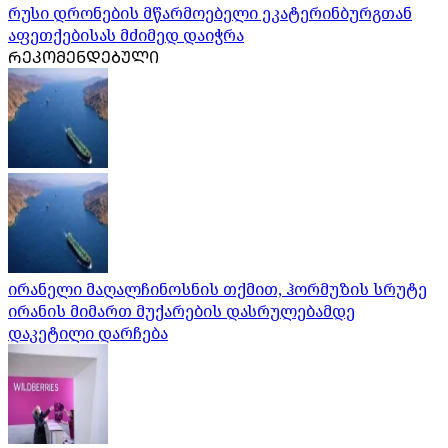
რუსი დრონების მწარმოებელი ეკატერინბურგთან
აფეთქებისას მძიმედ დაიჭრა
ᲠᲔᲙᲝᲛᲔᲜᲓᲔᲑᲣᲚᲘ
ირანელი მაღალჩინოსნის თქმით, ჰორმუზის სრუტე
ირანის მიმართ მუქარების დასრულებამდე
დაკეტილი დარჩება