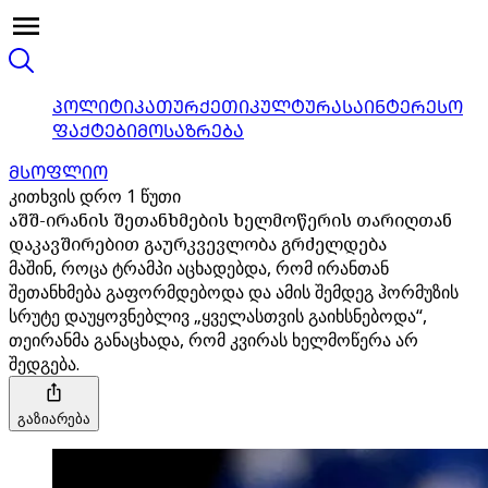
ᲞᲝᲚᲘᲢᲘᲙᲐ
ᲗᲣᲠᲥᲔᲗᲘ
ᲙᲣᲚᲢᲣᲠᲐ
ᲡᲐᲘᲜᲢᲔᲠᲔᲡᲝ
ᲤᲐᲥᲢᲔᲑᲘ
ᲛᲝᲡᲐᲖᲠᲔᲑᲐ
ᲛᲡᲝᲤᲚᲘᲝ
კითხვის დრო 1 წუთი
აშშ-ირანის შეთანხმების ხელმოწერის თარიღთან
დაკავშირებით გაურკვევლობა გრძელდება
მაშინ, როცა ტრამპი აცხადებდა, რომ ირანთან
შეთანხმება გაფორმდებოდა და ამის შემდეგ ჰორმუზის
სრუტე დაუყოვნებლივ „ყველასთვის გაიხსნებოდა“,
თეირანმა განაცხადა, რომ კვირას ხელმოწერა არ
შედგება.
გაზიარება