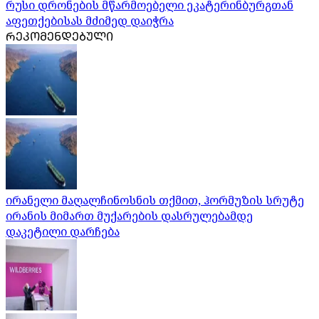
რუსი დრონების მწარმოებელი ეკატერინბურგთან
აფეთქებისას მძიმედ დაიჭრა
ᲠᲔᲙᲝᲛᲔᲜᲓᲔᲑᲣᲚᲘ
ირანელი მაღალჩინოსნის თქმით, ჰორმუზის სრუტე
ირანის მიმართ მუქარების დასრულებამდე
დაკეტილი დარჩება