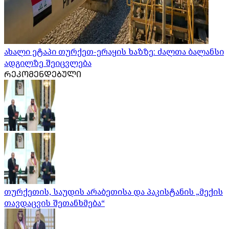
ახალი ეტაპი თურქეთ-ერაყის ხაზზე: ძალთა ბალანსი
ადგილზე შეიცვლება
ᲠᲔᲙᲝᲛᲔᲜᲓᲔᲑᲣᲚᲘ
თურქეთის, საუდის არაბეთისა და პაკისტანის „მექის
თავდაცვის შეთანხმება“