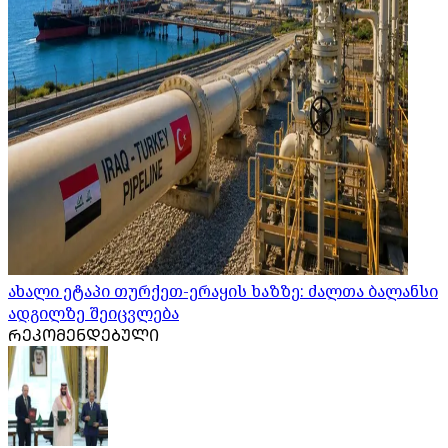
ახალი ეტაპი თურქეთ-ერაყის ხაზზე: ძალთა ბალანსი
ადგილზე შეიცვლება
ᲠᲔᲙᲝᲛᲔᲜᲓᲔᲑᲣᲚᲘ