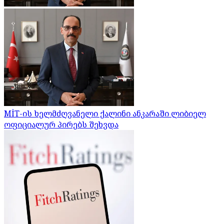
MİT-ის ხელმძღვანელი ქალინი ანკარაში ლიბიელ
ოფიციალურ პირებს შეხვდა