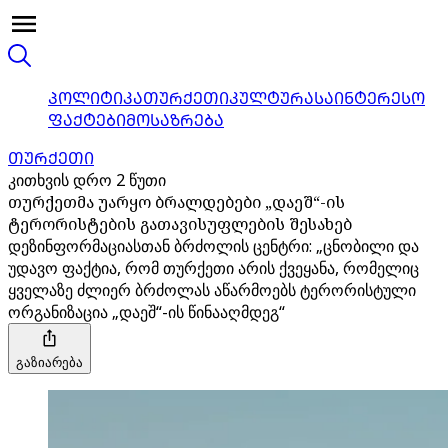
ᲞᲝᲚᲘᲢᲘᲙᲐ
ᲗᲣᲠᲥᲔᲗᲘ
ᲙᲣᲚᲢᲣᲠᲐ
ᲡᲐᲘᲜᲢᲔᲠᲔᲡᲝ
ᲤᲐᲥᲢᲔᲑᲘ
ᲛᲝᲡᲐᲖᲠᲔᲑᲐ
ᲗᲣᲠᲥᲔᲗᲘ
კითხვის დრო 2 წუთი
თურქეთმა უარყო ბრალდებები „დაეშ“-ის
ტერორისტების გათავისუფლების შესახებ
დეზინფორმაციასთან ბრძოლის ცენტრი: „ცნობილი და
უდავო ფაქტია, რომ თურქეთი არის ქვეყანა, რომელიც
ყველაზე ძლიერ ბრძოლას აწარმოებს ტერორისტული
ორგანიზაცია „დაეშ“-ის წინააღმდეგ“
გაზიარება