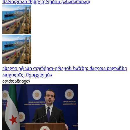
შარიფთან შეხვედრების გასამართად
ახალი ეტაპი თურქეთ-ერაყის ხაზზე: ძალთა ბალანსი
ადგილზე შეიცვლება
აღმოაჩინეთ