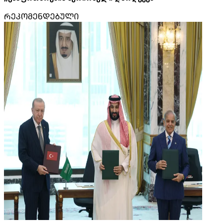
ᲠᲔᲙᲝᲛᲔᲜᲓᲔᲑᲣᲚᲘ