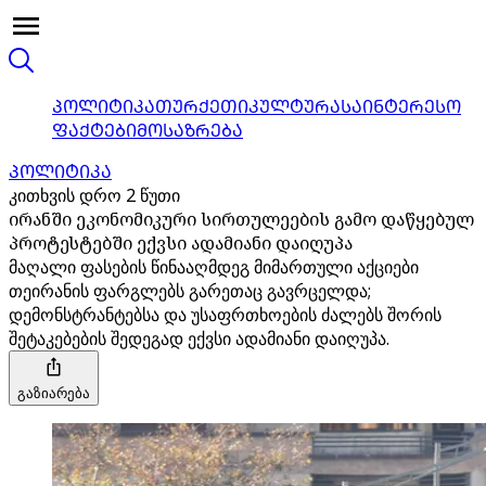
ᲞᲝᲚᲘᲢᲘᲙᲐ
ᲗᲣᲠᲥᲔᲗᲘ
ᲙᲣᲚᲢᲣᲠᲐ
ᲡᲐᲘᲜᲢᲔᲠᲔᲡᲝ
ᲤᲐᲥᲢᲔᲑᲘ
ᲛᲝᲡᲐᲖᲠᲔᲑᲐ
ᲞᲝᲚᲘᲢᲘᲙᲐ
კითხვის დრო 2 წუთი
ირანში ეკონომიკური სირთულეების გამო დაწყებულ
პროტესტებში ექვსი ადამიანი დაიღუპა
მაღალი ფასების წინააღმდეგ მიმართული აქციები
თეირანის ფარგლებს გარეთაც გავრცელდა;
დემონსტრანტებსა და უსაფრთხოების ძალებს შორის
შეტაკებების შედეგად ექვსი ადამიანი დაიღუპა.
გაზიარება