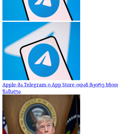
Apple-მა Telegram-ი App Store-იდან მცირე ხნით
წაშალა