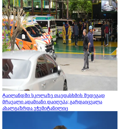
ტაილანდში სკოლაზე თავდასხმის შედეგად
მრავალი ადამიანი დაიღუპა; გარდაიცვალა
ახალგაზრდა ეჭვმიტანილიც