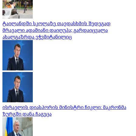
ტაილანდში სკოლაზე თავდასხმის შედეგად
მრავალი ადამიანი დაიღუპა; გარდაიცვალა
ახალგაზრდა ეჭვმიტანილიც
ისრაელის დიასპორის მინისტრი ჩიკლი: მაკრონმა
ზურგში დანა ჩაგვცა