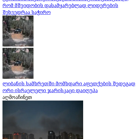
რომ მშვიდობის დასამყარებლად ლიდერების
შეხვედრაა საჭირო
ლიბანის სამხრეთში მომხდარი აფეთქების შედეგად
ორი ისრაელელი ჯარისკაცი დაიღუპა
აღმოაჩინეთ