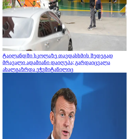
ტაილანდში სკოლაზე თავდასხმის შედეგად
მრავალი ადამიანი დაიღუპა; გარდაიცვალა
ახალგაზრდა ეჭვმიტანილიც