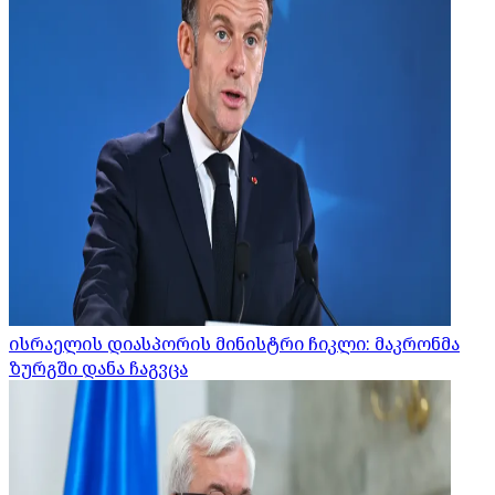
ისრაელის დიასპორის მინისტრი ჩიკლი: მაკრონმა
ზურგში დანა ჩაგვცა