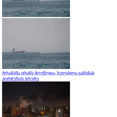
ტრამპმა ირანს მოუწოდა, ხელახლა გახსნას
ჰორმუზის სრუტე