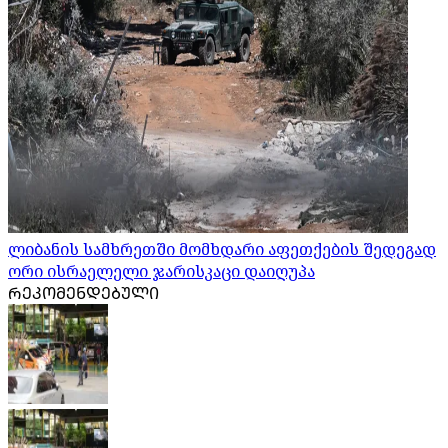
ლიბანის სამხრეთში მომხდარი აფეთქების შედეგად
ორი ისრაელელი ჯარისკაცი დაიღუპა
ᲠᲔᲙᲝᲛᲔᲜᲓᲔᲑᲣᲚᲘ