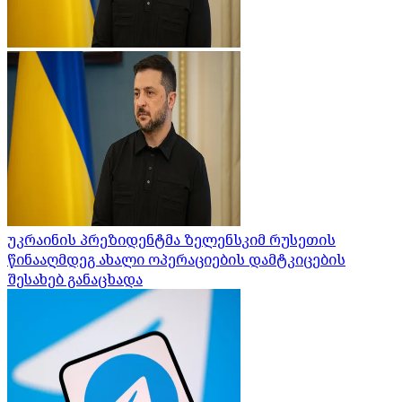
უკრაინის პრეზიდენტმა ზელენსკიმ რუსეთის
წინააღმდეგ ახალი ოპერაციების დამტკიცების
შესახებ განაცხადა