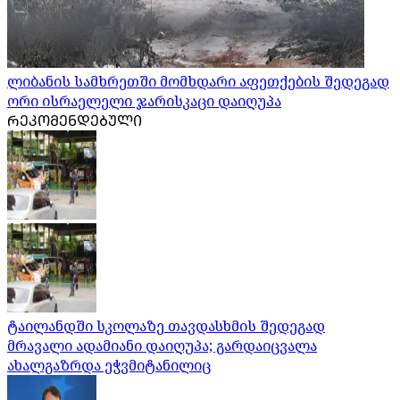
ლიბანის სამხრეთში მომხდარი აფეთქების შედეგად
ორი ისრაელელი ჯარისკაცი დაიღუპა
ᲠᲔᲙᲝᲛᲔᲜᲓᲔᲑᲣᲚᲘ
ტაილანდში სკოლაზე თავდასხმის შედეგად
მრავალი ადამიანი დაიღუპა; გარდაიცვალა
ახალგაზრდა ეჭვმიტანილიც