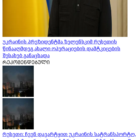
უკრაინის პრეზიდენტმა ზელენსკიმ რუსეთის
წინააღმდეგ ახალი ოპერაციების დამტკიცების
შესახებ განაცხადა
ᲠᲔᲙᲝᲛᲔᲜᲓᲔᲑᲣᲚᲘ
რუსეთი: ჩვენ დავარტყით უკრაინის სატრანსპორტო,