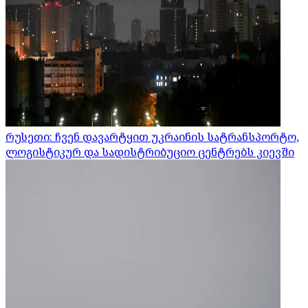
რუსეთი: ჩვენ დავარტყით უკრაინის სატრანსპორტო,
ლოგისტიკურ და სადისტრიბუციო ცენტრებს კიევში