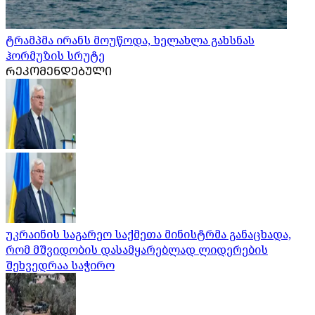
ტრამპმა ირანს მოუწოდა, ხელახლა გახსნას
ჰორმუზის სრუტე
ᲠᲔᲙᲝᲛᲔᲜᲓᲔᲑᲣᲚᲘ
უკრაინის საგარეო საქმეთა მინისტრმა განაცხადა,
რომ მშვიდობის დასამყარებლად ლიდერების
შეხვედრაა საჭირო