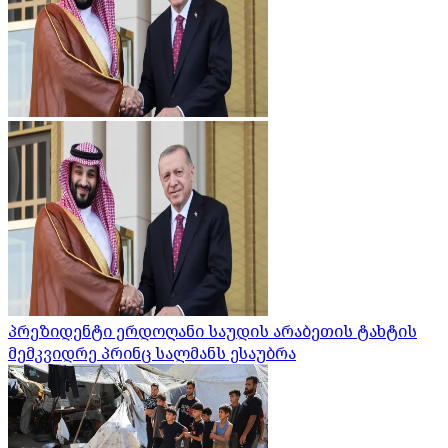
პრეზიდენტი ერდოღანი საუდის არაბეთის ტახტის
მემკვიდრე პრინც სალმანს ესაუბრა