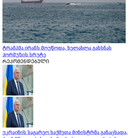
ტრამპმა ირანს მოუწოდა, ხელახლა გახსნას
ჰორმუზის სრუტე
ᲠᲔᲙᲝᲛᲔᲜᲓᲔᲑᲣᲚᲘ
უკრაინის საგარეო საქმეთა მინისტრმა განაცხადა,