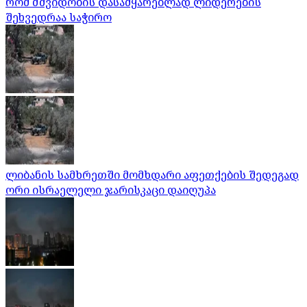
რომ მშვიდობის დასამყარებლად ლიდერების
შეხვედრაა საჭირო
ლიბანის სამხრეთში მომხდარი აფეთქების შედეგად
ორი ისრაელელი ჯარისკაცი დაიღუპა