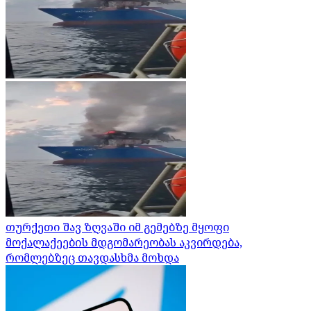
თურქეთი შავ ზღვაში იმ გემებზე მყოფი
მოქალაქეების მდგომარეობას აკვირდება,
რომლებზეც თავდასხმა მოხდა