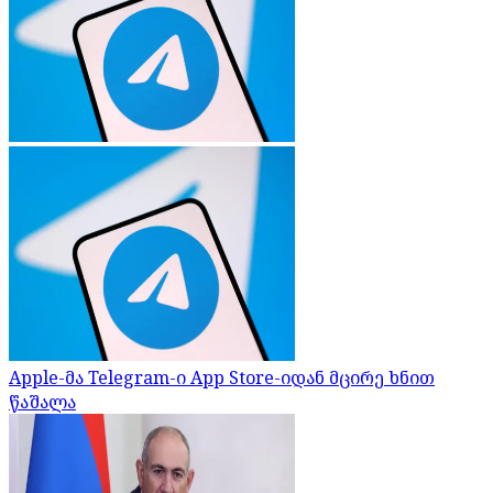
Apple-მა Telegram-ი App Store-იდან მცირე ხნით
წაშალა