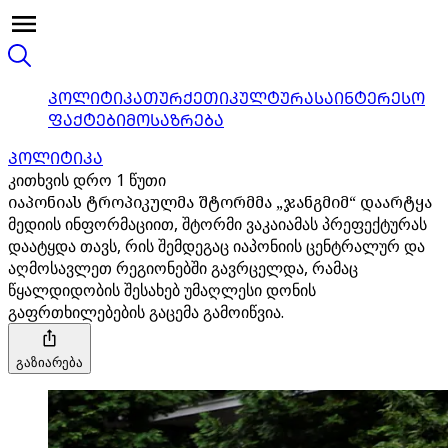
ᲞᲝᲚᲘᲢᲘᲙᲐ
ᲗᲣᲠᲥᲔᲗᲘ
ᲙᲣᲚᲢᲣᲠᲐ
ᲡᲐᲘᲜᲢᲔᲠᲔᲡᲝ
ᲤᲐᲥᲢᲔᲑᲘ
ᲛᲝᲡᲐᲖᲠᲔᲑᲐ
ᲞᲝᲚᲘᲢᲘᲙᲐ
კითხვის დრო 1 წუთი
იაპონიას ტროპიკულმა შტორმმა „ჯანგმიმ“ დაარტყა
მედიის ინფორმაციით, შტორმი ვაკაიამას პრეფექტურას
დაატყდა თავს, რის შემდეგაც იაპონიის ცენტრალურ და
აღმოსავლეთ რეგიონებში გავრცელდა, რამაც
წყალდიდობის შესახებ უმაღლესი დონის
გაფრთხილებების გაცემა გამოიწვია.
გაზიარება