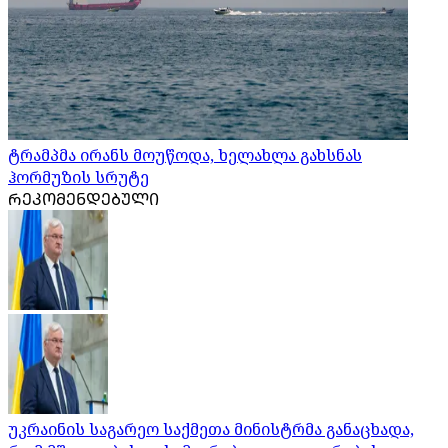
ტრამპმა ირანს მოუწოდა, ხელახლა გახსნას
ჰორმუზის სრუტე
ᲠᲔᲙᲝᲛᲔᲜᲓᲔᲑᲣᲚᲘ
უკრაინის საგარეო საქმეთა მინისტრმა განაცხადა,