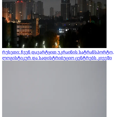
რუსეთი: ჩვენ დავარტყით უკრაინის სატრანსპორტო,
ლოგისტიკურ და სადისტრიბუციო ცენტრებს კიევში