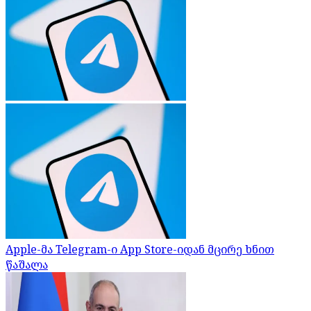
Apple-მა Telegram-ი App Store-იდან მცირე ხნით
წაშალა