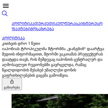
ᲞᲝᲚᲘᲢᲘᲙᲐ
ᲗᲣᲠᲥᲔᲗᲘ
ᲙᲣᲚᲢᲣᲠᲐ
ᲡᲐᲘᲜᲢᲔᲠᲔᲡᲝ
ᲤᲐᲥᲢᲔᲑᲘ
ᲛᲝᲡᲐᲖᲠᲔᲑᲐ
ᲞᲝᲚᲘᲢᲘᲙᲐ
კითხვის დრო 1 წუთი
იაპონიას ტროპიკულმა შტორმმა „ჯანგმიმ“ დაარტყა
მედიის ინფორმაციით, შტორმი ვაკაიამას პრეფექტურას
დაატყდა თავს, რის შემდეგაც იაპონიის ცენტრალურ და
აღმოსავლეთ რეგიონებში გავრცელდა, რამაც
წყალდიდობის შესახებ უმაღლესი დონის
გაფრთხილებების გაცემა გამოიწვია.
გაზიარება