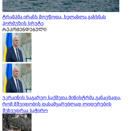
ტრამპმა ირანს მოუწოდა, ხელახლა გახსნას
ჰორმუზის სრუტე
ᲠᲔᲙᲝᲛᲔᲜᲓᲔᲑᲣᲚᲘ
უკრაინის საგარეო საქმეთა მინისტრმა განაცხადა,
რომ მშვიდობის დასამყარებლად ლიდერების
შეხვედრაა საჭირო