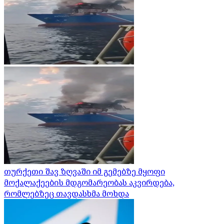
თურქეთი შავ ზღვაში იმ გემებზე მყოფი
მოქალაქეების მდგომარეობას აკვირდება,
რომლებზეც თავდასხმა მოხდა