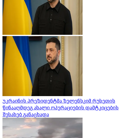
უკრაინის პრეზიდენტმა ზელენსკიმ რუსეთის
წინააღმდეგ ახალი ოპერაციების დამტკიცების
შესახებ განაცხადა