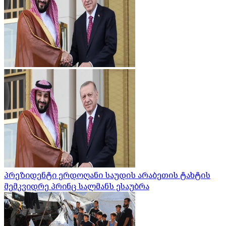
პრეზიდენტი ერდოღანი საუდის არაბეთის ტახტის
მემკვიდრე პრინც სალმანს ესაუბრა