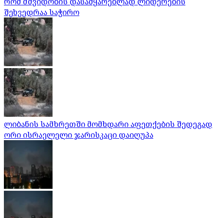
რომ მშვიდობის დასამყარებლად ლიდერების
შეხვედრაა საჭირო
ლიბანის სამხრეთში მომხდარი აფეთქების შედეგად
ორი ისრაელელი ჯარისკაცი დაიღუპა