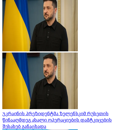
უკრაინის პრეზიდენტმა ზელენსკიმ რუსეთის
წინააღმდეგ ახალი ოპერაციების დამტკიცების
შესახებ განაცხადა