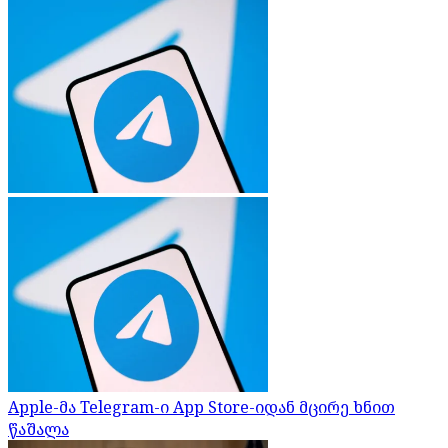
Apple-მა Telegram-ი App Store-იდან მცირე ხნით
წაშალა