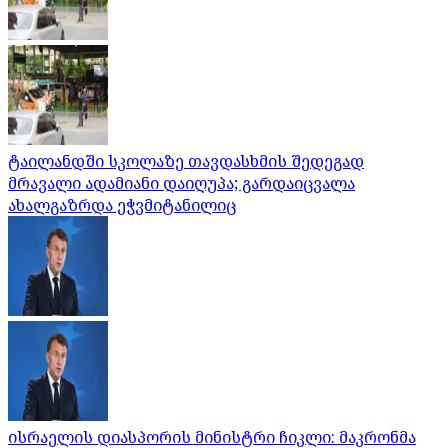
ტაილანდში სკოლაზე თავდასხმის შედეგად
მრავალი ადამიანი დაიღუპა; გარდაიცვალა
ახალგაზრდა ეჭვმიტანილიც
ისრაელის დიასპორის მინისტრი ჩიკლი: მაკრონმა