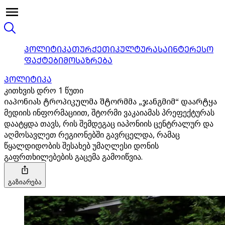
ᲞᲝᲚᲘᲢᲘᲙᲐ
ᲗᲣᲠᲥᲔᲗᲘ
ᲙᲣᲚᲢᲣᲠᲐ
ᲡᲐᲘᲜᲢᲔᲠᲔᲡᲝ
ᲤᲐᲥᲢᲔᲑᲘ
ᲛᲝᲡᲐᲖᲠᲔᲑᲐ
ᲞᲝᲚᲘᲢᲘᲙᲐ
კითხვის დრო 1 წუთი
იაპონიას ტროპიკულმა შტორმმა „ჯანგმიმ“ დაარტყა
მედიის ინფორმაციით, შტორმი ვაკაიამას პრეფექტურას
დაატყდა თავს, რის შემდეგაც იაპონიის ცენტრალურ და
აღმოსავლეთ რეგიონებში გავრცელდა, რამაც
წყალდიდობის შესახებ უმაღლესი დონის
გაფრთხილებების გაცემა გამოიწვია.
გაზიარება