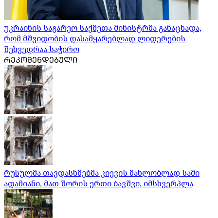
უკრაინის საგარეო საქმეთა მინისტრმა განაცხადა,
რომ მშვიდობის დასამყარებლად ლიდერების
შეხვედრაა საჭირო
ᲠᲔᲙᲝᲛᲔᲜᲓᲔᲑᲣᲚᲘ
რუსულმა თავდასხმებმა კიევის მახლობლად სამი
ადამიანი, მათ შორის ერთი ბავშვი, იმსხვერპლა