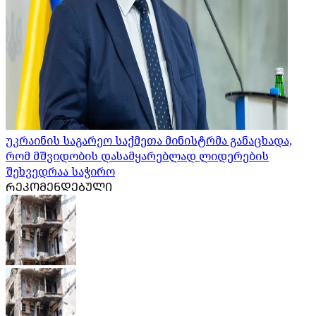
უკრაინის საგარეო საქმეთა მინისტრმა განაცხადა,
რომ მშვიდობის დასამყარებლად ლიდერების
შეხვედრაა საჭირო
ᲠᲔᲙᲝᲛᲔᲜᲓᲔᲑᲣᲚᲘ