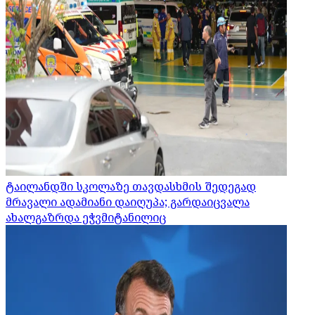
ტაილანდში სკოლაზე თავდასხმის შედეგად
მრავალი ადამიანი დაიღუპა; გარდაიცვალა
ახალგაზრდა ეჭვმიტანილიც