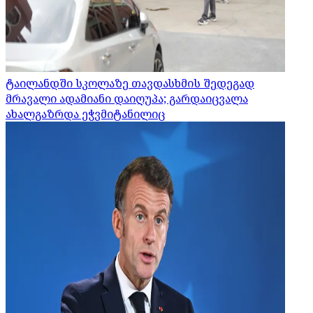
ტაილანდში სკოლაზე თავდასხმის შედეგად
მრავალი ადამიანი დაიღუპა; გარდაიცვალა
ახალგაზრდა ეჭვმიტანილიც