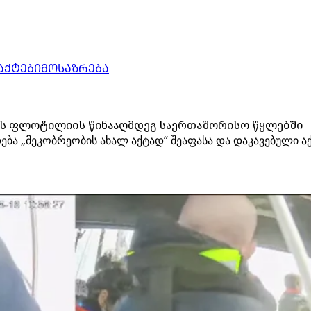
ᲐᲥᲢᲔᲑᲘ
ᲛᲝᲡᲐᲖᲠᲔᲑᲐ
ბის ფლოტილიის წინააღმდეგ საერთაშორისო წყლებში
ება „მეკობრეობის ახალ აქტად“ შეაფასა და დაკავებული 