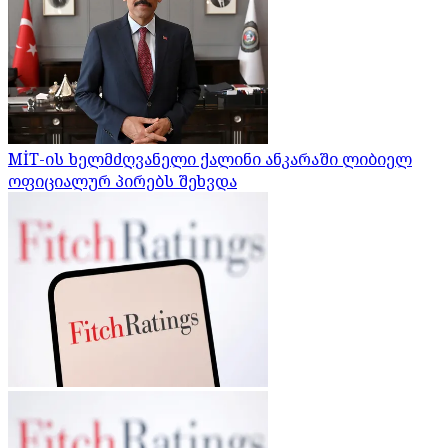
MİT-ის ხელმძღვანელი ქალინი ანკარაში ლიბიელ
ოფიციალურ პირებს შეხვდა