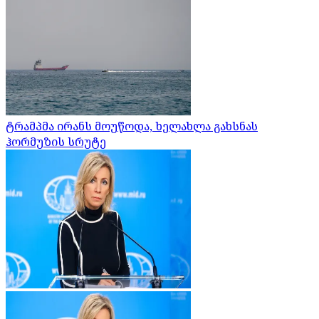
ტრამპმა ირანს მოუწოდა, ხელახლა გახსნას
ჰორმუზის სრუტე