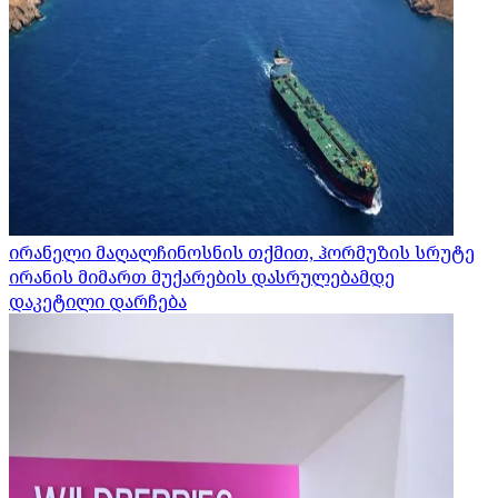
ირანელი მაღალჩინოსნის თქმით, ჰორმუზის სრუტე
ირანის მიმართ მუქარების დასრულებამდე
დაკეტილი დარჩება