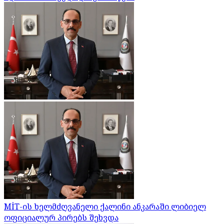
MİT-ის ხელმძღვანელი ქალინი ანკარაში ლიბიელ
ოფიციალურ პირებს შეხვდა