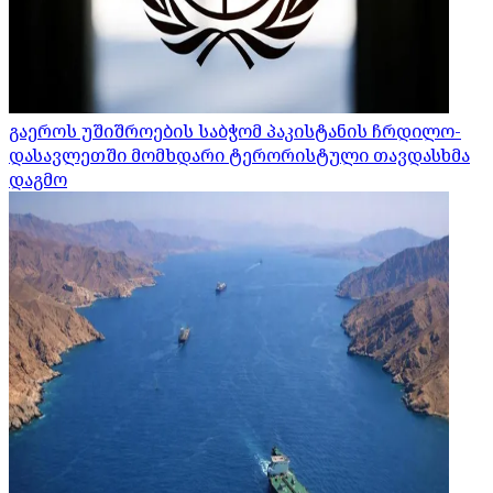
გაეროს უშიშროების საბჭომ პაკისტანის ჩრდილო-
დასავლეთში მომხდარი ტერორისტული თავდასხმა
დაგმო