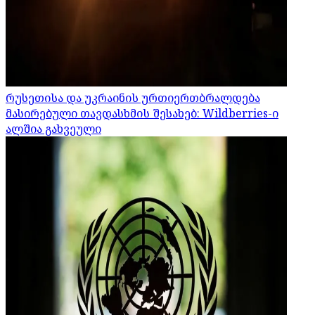
რუსეთისა და უკრაინის ურთიერთბრალდება
მასირებული თავდასხმის შესახებ: Wildberries-ი
ალშია გახვეული