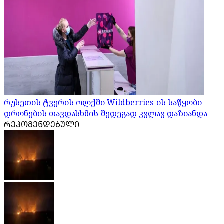
რუსეთის ტვერის ოლქში Wildberries-ის საწყობი
დრონების თავდასხმის შედეგად კვლავ დაზიანდა
ᲠᲔᲙᲝᲛᲔᲜᲓᲔᲑᲣᲚᲘ