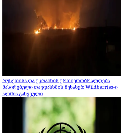
რუსეთისა და უკრაინის ურთიერთბრალდება
მასირებული თავდასხმის შესახებ: Wildberries-ი
ალშია გახვეული