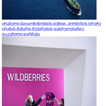
ირანელი მაღალჩინოსნის თქმით, ჰორმუზის სრუტე
ირანის მიმართ მუქარების დასრულებამდე
დაკეტილი დარჩება