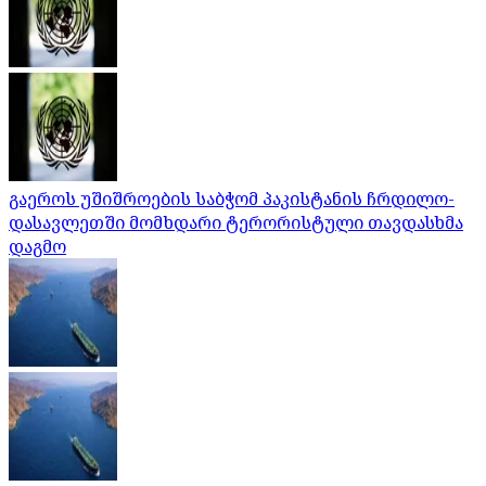
გაეროს უშიშროების საბჭომ პაკისტანის ჩრდილო-
დასავლეთში მომხდარი ტერორისტული თავდასხმა
დაგმო