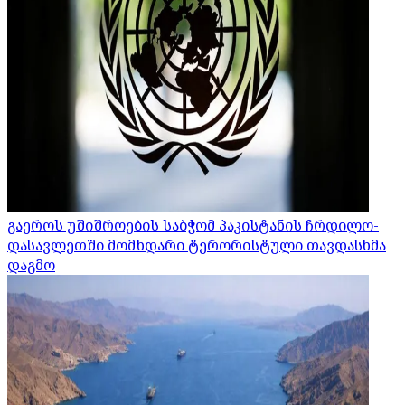
გაეროს უშიშროების საბჭომ პაკისტანის ჩრდილო-
დასავლეთში მომხდარი ტერორისტული თავდასხმა
დაგმო