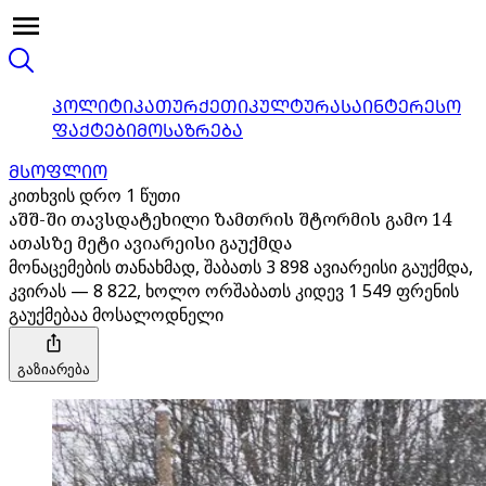
ᲞᲝᲚᲘᲢᲘᲙᲐ
ᲗᲣᲠᲥᲔᲗᲘ
ᲙᲣᲚᲢᲣᲠᲐ
ᲡᲐᲘᲜᲢᲔᲠᲔᲡᲝ
ᲤᲐᲥᲢᲔᲑᲘ
ᲛᲝᲡᲐᲖᲠᲔᲑᲐ
ᲛᲡᲝᲤᲚᲘᲝ
კითხვის დრო 1 წუთი
აშშ-ში თავსდატეხილი ზამთრის შტორმის გამო 14
ათასზე მეტი ავიარეისი გაუქმდა
მონაცემების თანახმად, შაბათს 3 898 ავიარეისი გაუქმდა,
კვირას — 8 822, ხოლო ორშაბათს კიდევ 1 549 ფრენის
გაუქმებაა მოსალოდნელი
გაზიარება