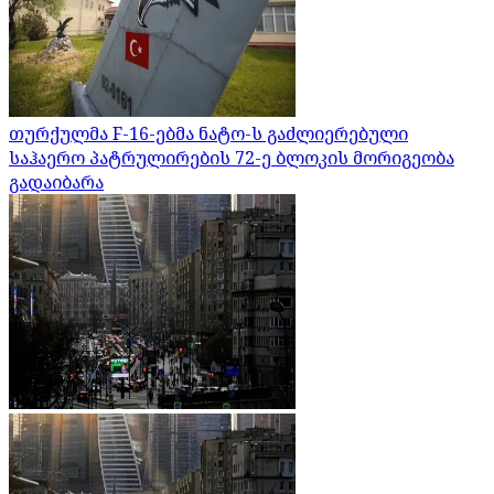
თურქულმა F-16-ებმა ნატო-ს გაძლიერებული
საჰაერო პატრულირების 72-ე ბლოკის მორიგეობა
გადაიბარა