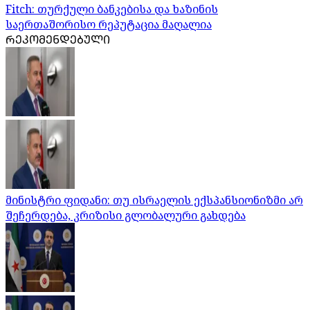
Fitch: თურქული ბანკებისა და ხაზინის
საერთაშორისო რეპუტაცია მაღალია
ᲠᲔᲙᲝᲛᲔᲜᲓᲔᲑᲣᲚᲘ
მინისტრი ფიდანი: თუ ისრაელის ექსპანსიონიზმი არ
შეჩერდება, კრიზისი გლობალური გახდება