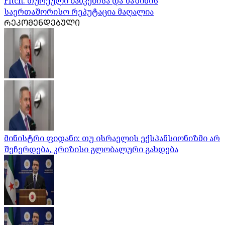
Fitch: თურქული ბანკებისა და ხაზინის
საერთაშორისო რეპუტაცია მაღალია
ᲠᲔᲙᲝᲛᲔᲜᲓᲔᲑᲣᲚᲘ
მინისტრი ფიდანი: თუ ისრაელის ექსპანსიონიზმი არ
შეჩერდება, კრიზისი გლობალური გახდება