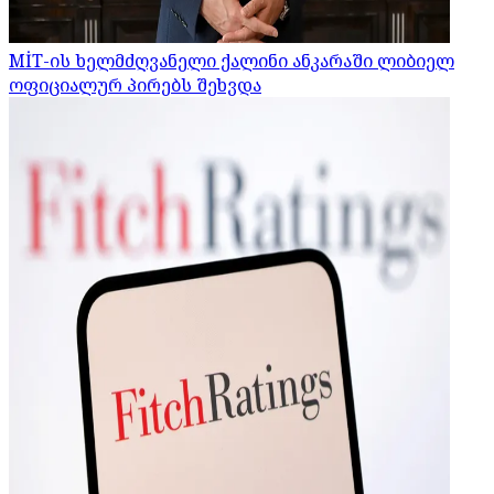
MİT-ის ხელმძღვანელი ქალინი ანკარაში ლიბიელ
ოფიციალურ პირებს შეხვდა