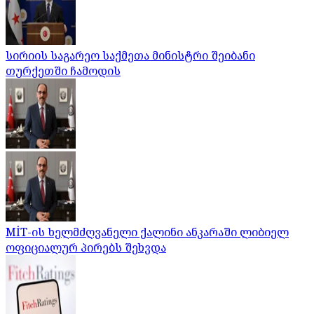
სირიის საგარეო საქმეთა მინისტრი შეიბანი
თურქეთში ჩამოდის
MİT-ის ხელმძღვანელი ქალინი ანკარაში ლიბიელ
ოფიციალურ პირებს შეხვდა