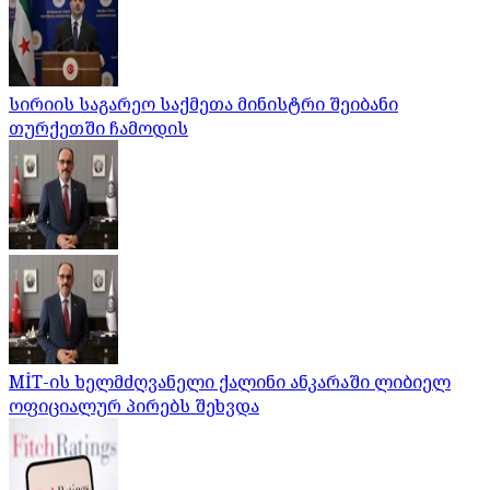
სირიის საგარეო საქმეთა მინისტრი შეიბანი
თურქეთში ჩამოდის
MİT-ის ხელმძღვანელი ქალინი ანკარაში ლიბიელ
ოფიციალურ პირებს შეხვდა