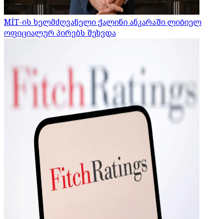
MİT-ის ხელმძღვანელი ქალინი ანკარაში ლიბიელ
ოფიციალურ პირებს შეხვდა