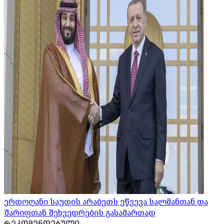
ერდოღანი საუდის არაბეთს ეწვევა სალმანთან და
შარიფთან შეხვედრების გასამართად
ᲠᲔᲙᲝᲛᲔᲜᲓᲔᲑᲣᲚᲘ