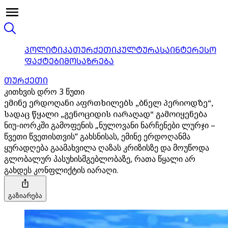
ᲞᲝᲚᲘᲢᲘᲙᲐ
ᲗᲣᲠᲥᲔᲗᲘ
ᲙᲣᲚᲢᲣᲠᲐ
ᲡᲐᲘᲜᲢᲔᲠᲔᲡᲝ
ᲤᲐᲥᲢᲔᲑᲘ
ᲛᲝᲡᲐᲖᲠᲔᲑᲐ
ᲗᲣᲠᲥᲔᲗᲘ
კითხვის დრო 3 წუთი
ემინე ერდოღანი აფრთხილებს „ბნელ პერიოდზე“,
სადაც წყალი „გენოციდის იარაღად“ გამოიყენება
ნიუ-იორკში გამოფენის „ნულოვანი ნარჩენები ლურჯი –
წვეთი წვეთისთვის“ გახსნისას, ემინე ერდოღანმა
ყურადღება გაამახვილა ღაზას კრიზისზე და მოუწოდა
გლობალურ პასუხისმგებლობაზე, რათა წყალი არ
გახდეს კონფლიქტის იარაღი.
გაზიარება