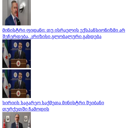
მინისტრი ფიდანი: თუ ისრაელის ექსპანსიონიზმი არ
შეჩერდება, კრიზისი გლობალური გახდება
სირიის საგარეო საქმეთა მინისტრი შეიბანი
თურქეთში ჩამოდის