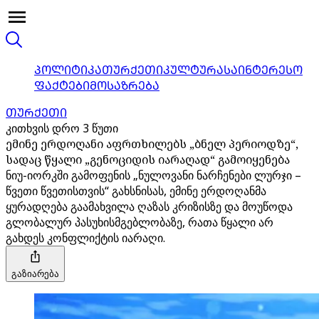
ᲞᲝᲚᲘᲢᲘᲙᲐ
ᲗᲣᲠᲥᲔᲗᲘ
ᲙᲣᲚᲢᲣᲠᲐ
ᲡᲐᲘᲜᲢᲔᲠᲔᲡᲝ
ᲤᲐᲥᲢᲔᲑᲘ
ᲛᲝᲡᲐᲖᲠᲔᲑᲐ
ᲗᲣᲠᲥᲔᲗᲘ
კითხვის დრო 3 წუთი
ემინე ერდოღანი აფრთხილებს „ბნელ პერიოდზე“,
სადაც წყალი „გენოციდის იარაღად“ გამოიყენება
ნიუ-იორკში გამოფენის „ნულოვანი ნარჩენები ლურჯი –
წვეთი წვეთისთვის“ გახსნისას, ემინე ერდოღანმა
ყურადღება გაამახვილა ღაზას კრიზისზე და მოუწოდა
გლობალურ პასუხისმგებლობაზე, რათა წყალი არ
გახდეს კონფლიქტის იარაღი.
გაზიარება