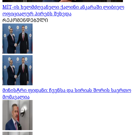
MİT-ის ხელმძღვანელი ქალინი ანკარაში ლიბიელ
ოფიციალურ პირებს შეხვდა
ᲠᲔᲙᲝᲛᲔᲜᲓᲔᲑᲣᲚᲘ
მინისტრი ფიდანი: ჩვენსა და სირიას შორის საერთო
მომავალია