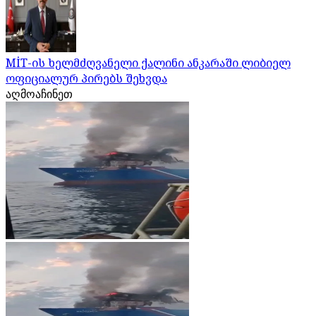
MİT-ის ხელმძღვანელი ქალინი ანკარაში ლიბიელ
ოფიციალურ პირებს შეხვდა
აღმოაჩინეთ