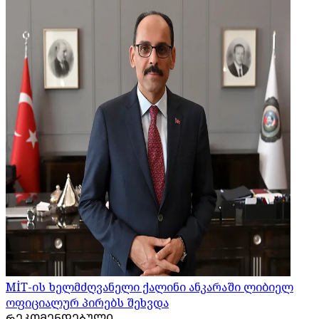
MİT-ის ხელმძღვანელი ქალინი ანკარაში ლიბიელ
ოფიციალურ პირებს შეხვდა
ᲠᲔᲙᲝᲛᲔᲜᲓᲔᲑᲣᲚᲘ