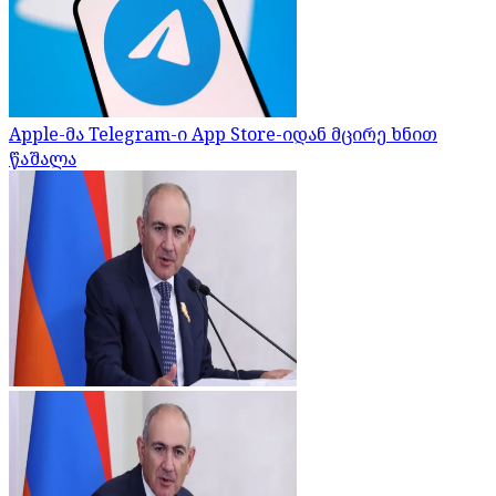
Apple-მა Telegram-ი App Store-იდან მცირე ხნით
წაშალა