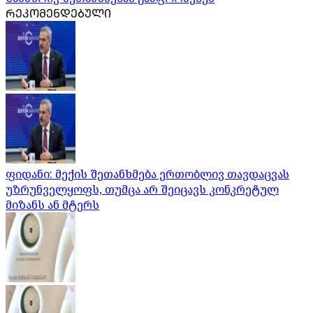
ᲠᲔᲙᲝᲛᲔᲜᲓᲔᲑᲣᲚᲘ
ფიდანი: მექის შეთანხმება ერთობლივ თავდაცვას
უზრუნველყოფს, თუმცა არ შეიცავს კონკრეტულ
მიზანს ან მტერს