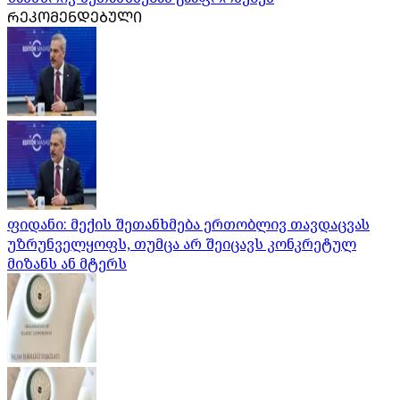
ᲠᲔᲙᲝᲛᲔᲜᲓᲔᲑᲣᲚᲘ
ფიდანი: მექის შეთანხმება ერთობლივ თავდაცვას
უზრუნველყოფს, თუმცა არ შეიცავს კონკრეტულ
მიზანს ან მტერს