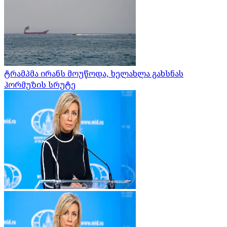
ტრამპმა ირანს მოუწოდა, ხელახლა გახსნას
ჰორმუზის სრუტე