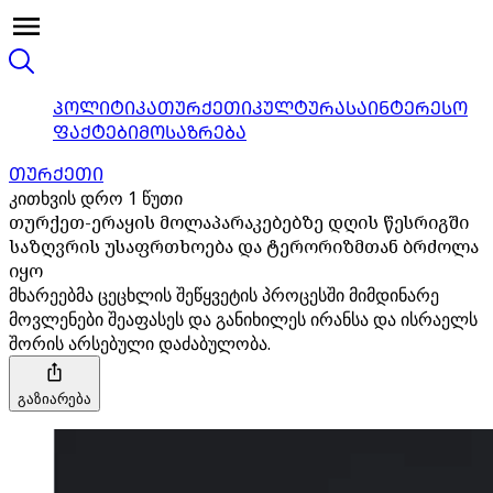
ᲞᲝᲚᲘᲢᲘᲙᲐ
ᲗᲣᲠᲥᲔᲗᲘ
ᲙᲣᲚᲢᲣᲠᲐ
ᲡᲐᲘᲜᲢᲔᲠᲔᲡᲝ
ᲤᲐᲥᲢᲔᲑᲘ
ᲛᲝᲡᲐᲖᲠᲔᲑᲐ
ᲗᲣᲠᲥᲔᲗᲘ
კითხვის დრო 1 წუთი
თურქეთ-ერაყის მოლაპარაკებებზე დღის წესრიგში
საზღვრის უსაფრთხოება და ტერორიზმთან ბრძოლა
იყო
მხარეებმა ცეცხლის შეწყვეტის პროცესში მიმდინარე
მოვლენები შეაფასეს და განიხილეს ირანსა და ისრაელს
შორის არსებული დაძაბულობა.
გაზიარება